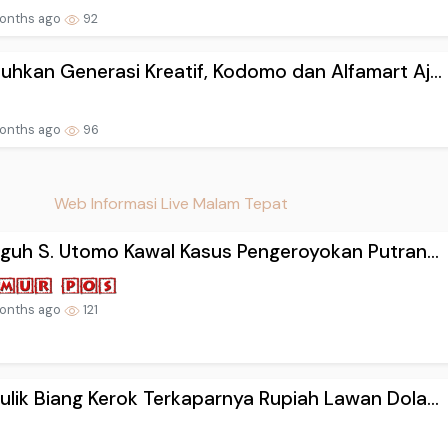
onths ago
92
hkan Generasi Kreatif, Kodomo dan Alfamart Aj...
onths ago
96
Web Informasi Live Malam Tepat
eguh S. Utomo Kawal Kasus Pengeroyokan Putran...
onths ago
121
lik Biang Kerok Terkaparnya Rupiah Lawan Dola...