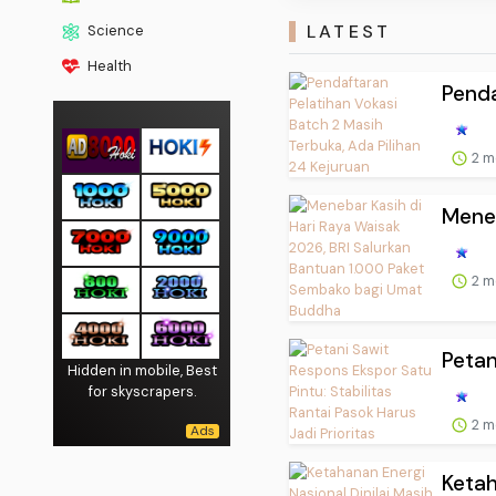
LATEST
Science
Health
Penda
2 m
Meneb
2 m
Petan
Hidden in mobile, Best
for skyscrapers.
2 m
Ketah