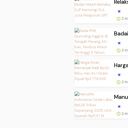
Relak
2 m
Badai
2 m
Harga
2 m
Manul
2 m