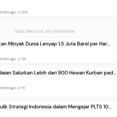
onths ago
104
Situs Warta 24 Jam Viral Online
an Minyak Dunia Lenyap 1,5 Juta Barel per Har...
onths ago
90
aian Salurkan Lebih dari 900 Hewan Kurban pad...
onths ago
91
lik Strategi Indonesia dalam Mengejar PLTS 10...