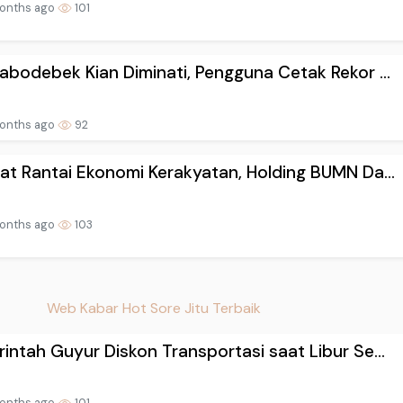
onths ago
101
abodebek Kian Diminati, Pengguna Cetak Rekor ...
onths ago
92
at Rantai Ekonomi Kerakyatan, Holding BUMN Da...
onths ago
103
Web Kabar Hot Sore Jitu Terbaik
intah Guyur Diskon Transportasi saat Libur Se...
onths ago
101