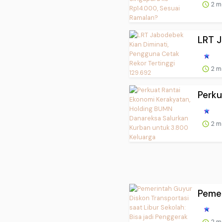
2 m
LRT J
2 m
Perku
2 m
Pemer
2 m