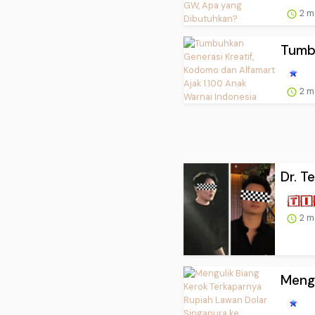
2 m
Tumbu
2 m
Dr. T
2 m
Mengu