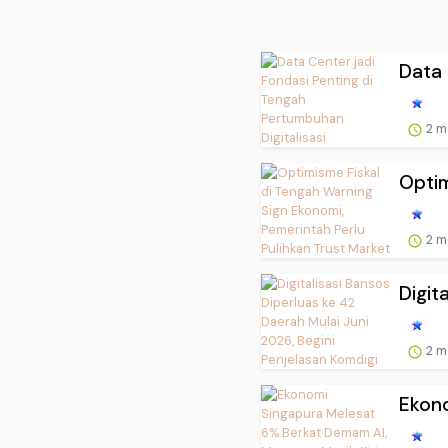
Data 
2 m
Optim
2 m
Digit
2 m
Ekono