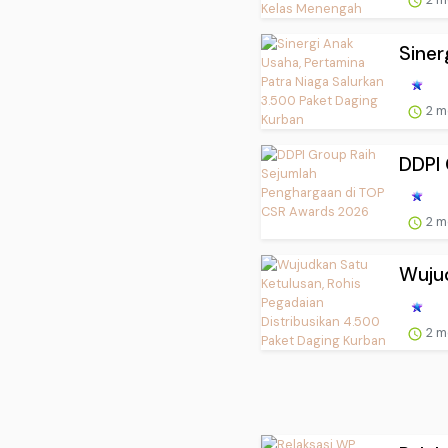
Siner
2 m
DDPI 
2 m
Wujud
2 m