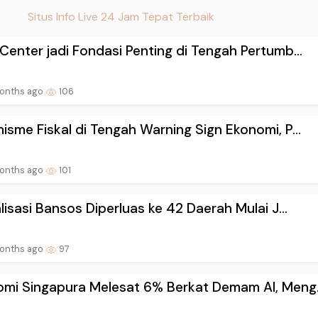
Situs Info Live 24 Jam Tepat Terbaik
Center jadi Fondasi Penting di Tengah Pertumb...
onths ago
106
isme Fiskal di Tengah Warning Sign Ekonomi, P...
onths ago
101
alisasi Bansos Diperluas ke 42 Daerah Mulai J...
onths ago
97
mi Singapura Melesat 6% Berkat Demam AI, Meng.