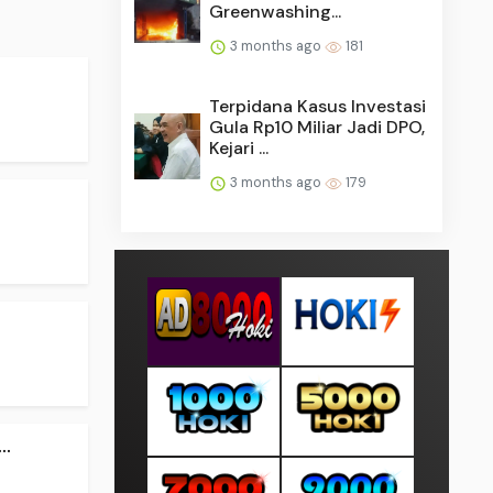
Greenwashing...
3 months ago
181
Terpidana Kasus Investasi
Gula Rp10 Miliar Jadi DPO,
Kejari ...
3 months ago
179
..