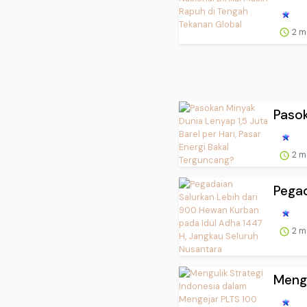
2 m
Pasok
2 m
Pegad
2 m
Mengu