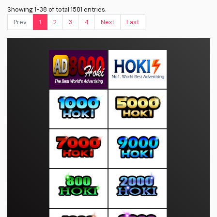
Showing 1-38 of total 1581 entries.
Prev.
1
2
3
4
Next
Last