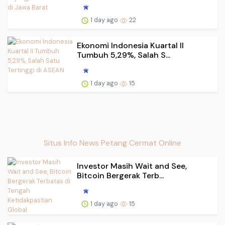
1 day ago
22
Ekonomi Indonesia Kuartal II
Tumbuh 5,29%, Salah S...
1 day ago
15
Situs Info News Petang Cermat Online
Investor Masih Wait and See,
Bitcoin Bergerak Terb...
1 day ago
15