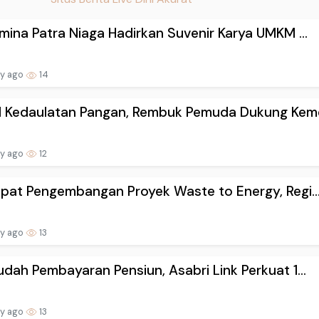
mina Patra Niaga Hadirkan Suvenir Karya UMKM ...
ay ago
14
l Kedaulatan Pangan, Rembuk Pemuda Dukung Keme
ay ago
12
pat Pengembangan Proyek Waste to Energy, Regi..
ay ago
13
dah Pembayaran Pensiun, Asabri Link Perkuat 1...
ay ago
13