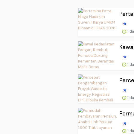
Perta
1 d
Kawa
1 d
Perce
1 d
Permu
1 d