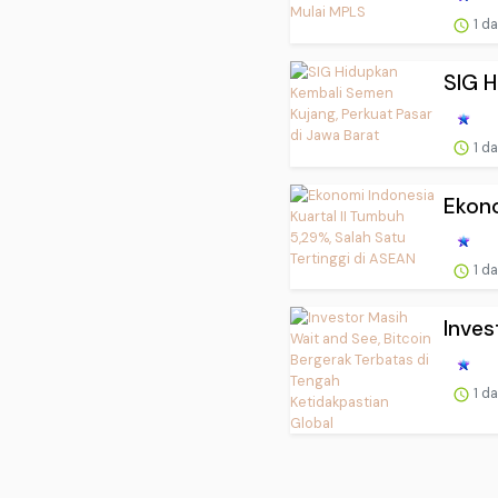
1 d
SIG H
1 d
Ekono
1 d
Inves
1 d