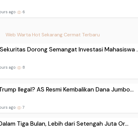
ours ago
6
Web Warta Hot Sekarang Cermat Terbaru
ekuritas Dorong Semangat Investasi Mahasiswa ..
ours ago
8
 Trump Ilegal? AS Resmi Kembalikan Dana Jumbo...
ours ago
7
Dalam Tiga Bulan, Lebih dari Setengah Juta Or...