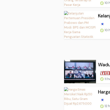
10 
Kelan
10 
Waduh
11 
Harga
12 