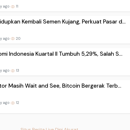
ay ago
11
idupkan Kembali Semen Kujang, Perkuat Pasar d...
ay ago
20
mi Indonesia Kuartal II Tumbuh 5,29%, Salah S...
ay ago
13
tor Masih Wait and See, Bitcoin Bergerak Terb...
ay ago
12
Situs Berita Live Dini Akurat