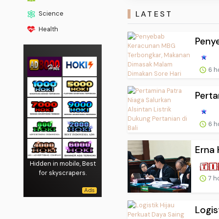
LATEST
Science
Health
Peny
6 h
Perta
6 h
Erna 
Hidden in mobile, Best
for skyscrapers.
7 h
Logis