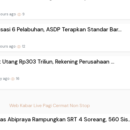
hours ago
9
lisasi 6 Pelabuhan, ASDP Terapkan Standar Bar...
hours ago
12
lit Utang Rp303 Triliun, Rekening Perusahaan ...
ay ago
16
Web Kabar Live Pagi Cermat Non Stop
as Abipraya Rampungkan SRT 4 Soreang, 560 Sis..