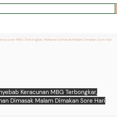
ina Patra Niaga Salurkan Alsintan Listrik
Dukung Pertanian di Bali