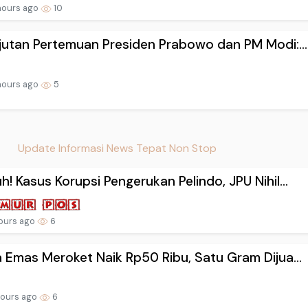
hours ago
10
jutan Pertemuan Presiden Prabowo dan PM Modi:...
hours ago
5
Update Informasi News Tepat Non Stop
! Kasus Korupsi Pengerukan Pelindo, JPU Nihil...
hours ago
6
 Emas Meroket Naik Rp50 Ribu, Satu Gram Dijua...
hours ago
6