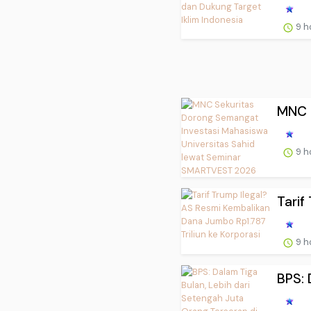
9 h
MNC S
9 h
Tarif
9 h
BPS: 