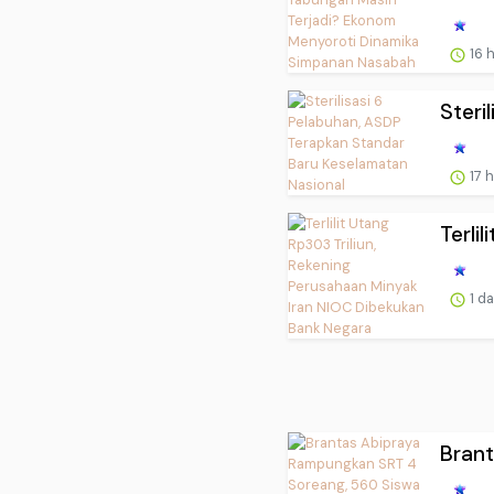
16 
Steri
17 
Terli
1 d
Brant