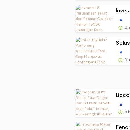
Inves
12 
Solus
13 
Bocor
15 
Feno