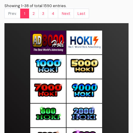
Showing 1-38 of total 1590 entries.
Prev.
1
2
3
4
Next
Last