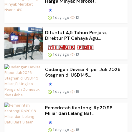
Harga Minyak Meroket...
1 day ago
12
Dituntut 4,5 Tahun Penjara,
Direktur PT Cahaya Agu...
1 day ago
13
Cadangan Devisa RI per Juli 2026
Stagnan di USD145...
1 day ago
18
Pemerintah Kantongi Rp20,98
Miliar dari Lelang Bat...
1 day ago
18