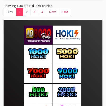
Showing 1-38 of total 1586 entries.
Prev.
1
2
3
4
Next
Last