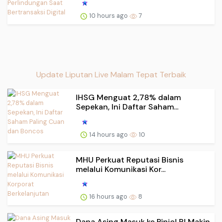
10 hours ago
7
Update Liputan Live Malam Tepat Terbaik
IHSG Menguat 2,78% dalam
Sepekan, Ini Daftar Saham...
14 hours ago
10
MHU Perkuat Reputasi Bisnis
melalui Komunikasi Kor...
16 hours ago
8
Dana Asing Masuk ke Pinjol RI Makin