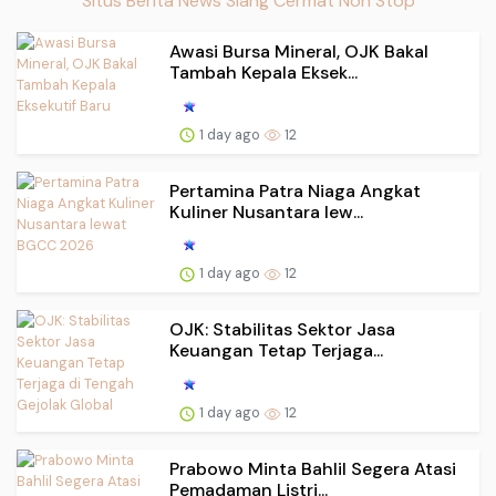
Situs Berita News Siang Cermat Non Stop
Awasi Bursa Mineral, OJK Bakal
Tambah Kepala Eksek...
1 day ago
12
Pertamina Patra Niaga Angkat
Kuliner Nusantara lew...
1 day ago
12
OJK: Stabilitas Sektor Jasa
Keuangan Tetap Terjaga...
1 day ago
12
Prabowo Minta Bahlil Segera Atasi
Pemadaman Listri...