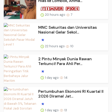
Hias ke Lombok, Ahma...
20 hours ago
7
MNC Sekuritas dan Universitas
Nasional Gelar Sekol...
22 hours ago
10
2 Pintu Minyak Dunia Rawan
Terkunci! Para Ahli Per...
1 day ago
14
Pertumbuhan Ekonomi RI Kuartal II
2026 Diramal Jat...
1 day ago
13