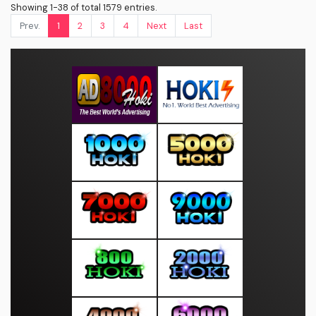
Showing 1-38 of total 1579 entries.
Prev.
1
2
3
4
Next
Last