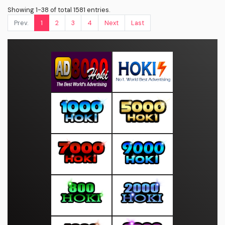
Showing 1-38 of total 1581 entries.
Prev.
1
2
3
4
Next
Last