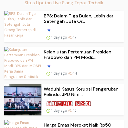
Situs Liputan Live Siang Tepat Terbaik
BPS: Dalam Tiga Bulan, Lebih dari
Setengah Juta Or...
1 day ago
17
Kelanjutan Pertemuan Presiden
Prabowo dan PM Modi:...
1 day ago
14
Waduh! Kasus Korupsi Pengerukan
Pelindo, JPU Nihil...
1 day ago
13
Harga Emas Meroket Naik Rp50