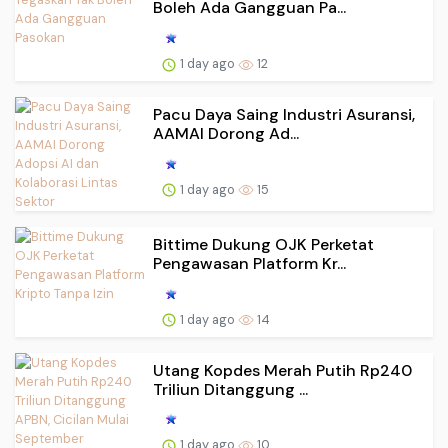
Boleh Ada Gangguan Pa...
1 day ago
12
Pacu Daya Saing Industri Asuransi,
AAMAI Dorong Ad...
1 day ago
15
Bittime Dukung OJK Perketat
Pengawasan Platform Kr...
1 day ago
14
Utang Kopdes Merah Putih Rp240
Triliun Ditanggung ...
1 day ago
10