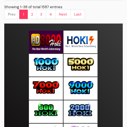
Showing 1-38 of total 1587 entries.
Prev.
1
2
3
4
Next
Last