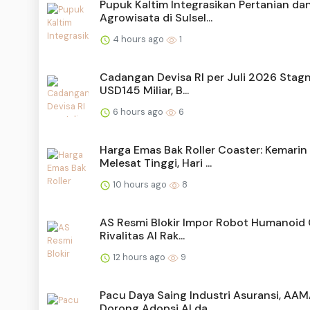
Pupuk Kaltim Integrasikan Pertanian da
Agrowisata di Sulsel...
4 hours ago
1
Cadangan Devisa RI per Juli 2026 Stagn
USD145 Miliar, B...
6 hours ago
6
Harga Emas Bak Roller Coaster: Kemarin
Melesat Tinggi, Hari ...
10 hours ago
8
AS Resmi Blokir Impor Robot Humanoid 
Rivalitas AI Rak...
12 hours ago
9
Pacu Daya Saing Industri Asuransi, AAM
Dorong Adopsi AI da...