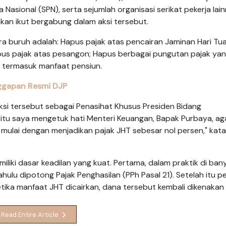
Nasional (SPN), serta sejumlah organisasi serikat pekerja lain
akan ikut bergabung dalam aksi tersebut.
 buruh adalah: Hapus pajak atas pencairan Jaminan Hari Tu
apus pajak atas pesangon; Hapus berbagai pungutan pajak ya
, termasuk manfaat pensiun.
nggapan Resmi DJP
i tersebut sebagai Penasihat Khusus Presiden Bidang
itu saya mengetuk hati Menteri Keuangan, Bapak Purbaya, ag
 mulai dengan menjadikan pajak JHT sebesar nol persen," kata
iki dasar keadilan yang kuat. Pertama, dalam praktik di ban
hulu dipotong Pajak Penghasilan (PPh Pasal 21). Setelah itu pe
tika manfaat JHT dicairkan, dana tersebut kembali dikenakan 
Read Entire Article