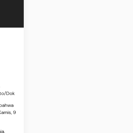
n
oto/Dok
 bahwa
Kamis, 9
ia,