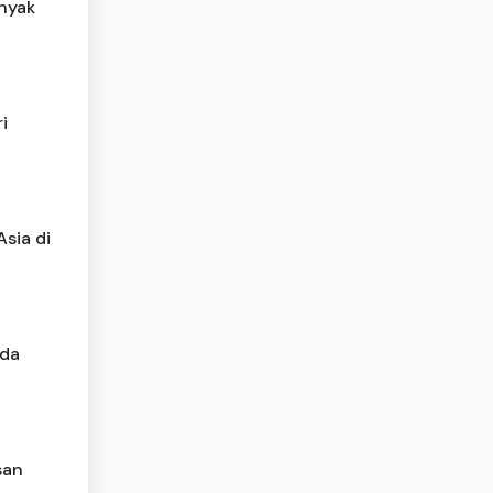
inyak
i
sia di
Ada
san