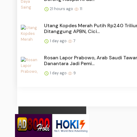
21 hours ago
11
Utang Kopdes Merah Putih Rp240 Triliu
Ditanggung APBN, Cici...
1 day ago
7
Rosan Lapor Prabowo, Arab Saudi Tawa
Danantara Jadi Pemi...
1 day ago
9