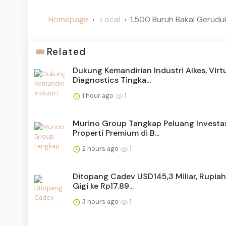
Homepage
Local
1.500 Buruh Bakal Gerudu
Related
Dukung Kemandirian Industri Alkes, Virt
Diagnostics Tingka...
1 hour ago
1
Murino Group Tangkap Peluang Investa
Properti Premium di B...
2 hours ago
1
Ditopang Cadev USD145,3 Miliar, Rupiah
Gigi ke Rp17.89...
3 hours ago
1