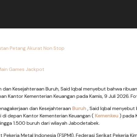
putan Petang Akurat Non Stop
ain Games Jackpot
n dan Kesejahteraan Buruh, Said Iqbal menyebut bahwa ribua
pan Kantor Kementerian Keuangan pada Kamis, 9 Juli 2026. F
tenagakerjaan dan Kesejahteraan
Buruh
, Said Iqbal menyebut
i di depan Kantor Kementerian Keuangan (
Kemenkeu
) pada 
0 hingga 1.500 buruh dari wilayah Jabodetabek.
 Pekerja Metal Indonesia (FSPMI), Federasi Serikat Pekerja Kim