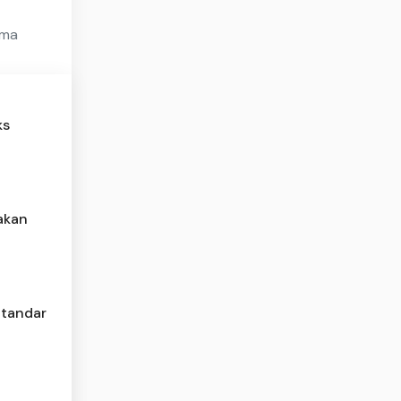
ama
ks
jakan
Standar