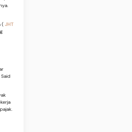
nya.
a (
JHT
ng
ar
 Said
yak
kerja
pajak.