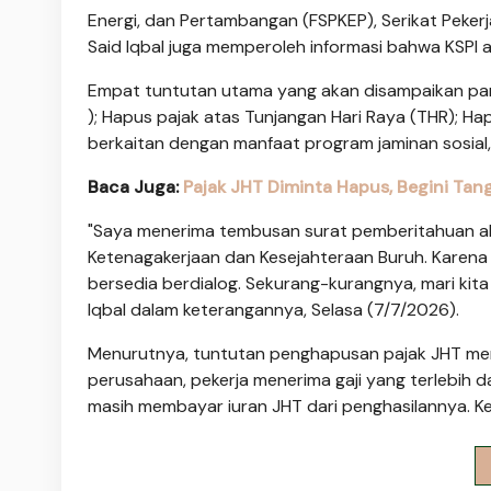
Energi, dan Pertambangan (FSPKEP), Serikat Pekerja 
Said Iqbal juga memperoleh informasi bahwa KSPI 
Empat tuntutan utama yang akan disampaikan para
); Hapus pajak atas Tunjangan Hari Raya (THR); H
berkaitan dengan manfaat program jaminan sosial
Baca Juga:
Pajak JHT Diminta Hapus, Begini Ta
"Saya menerima tembusan surat pemberitahuan aks
Ketenagakerjaan dan Kesejahteraan Buruh. Karena 
bersedia berdialog. Sekurang-kurangnya, mari kita
Iqbal dalam keterangannya, Selasa (7/7/2026).
Menurutnya, tuntutan penghapusan pajak JHT memil
perusahaan, pekerja menerima gaji yang terlebih da
masih membayar iuran JHT dari penghasilannya. Ke