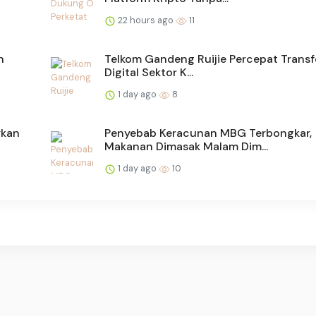
22 hours ago
11
n
Telkom Gandeng Ruijie Percepat Trans
Digital Sektor K...
1 day ago
8
rkan
Penyebab Keracunan MBG Terbongkar,
Makanan Dimasak Malam Dim...
1 day ago
10