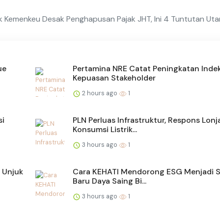
k Kemenkeu Desak Penghapusan Pajak JHT, Ini 4 Tuntutan Ut
ue
Pertamina NRE Catat Peningkatan Inde
Kepuasan Stakeholder
2 hours ago
1
si
PLN Perluas Infrastruktur, Respons Lon
Konsumsi Listrik...
3 hours ago
1
 Unjuk
Cara KEHATI Mendorong ESG Menjadi 
Baru Daya Saing Bi...
3 hours ago
1