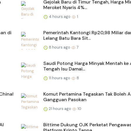
n
Gejolak Baru di Timur Tengah, Harga M
Meroket Nyaris 4%...
4 hours ago
1
an di
Pemerintah Kantongi Rp20,98 Miliar dar
Lelang Batu Bara Sit...
8 hours ago
7
Saudi Potong Harga Minyak Mentah ke A
Tengah Isu Damai...
11 hours ago
8
China!
Komut Pertamina Tegaskan Tak Boleh 
Gangguan Pasokan
21 hours ago
10
AI
Bittime Dukung OJK Perketat Pengawa
Platform Kripto Tanpa...