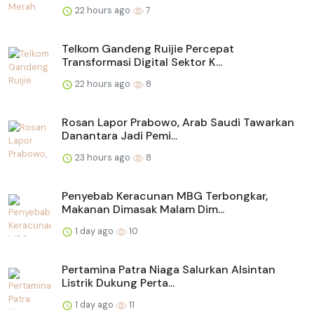
22 hours ago
7
Telkom Gandeng Ruijie Percepat
Transformasi Digital Sektor K...
22 hours ago
8
Rosan Lapor Prabowo, Arab Saudi Tawarkan
Danantara Jadi Pemi...
23 hours ago
8
Penyebab Keracunan MBG Terbongkar,
Makanan Dimasak Malam Dim...
1 day ago
10
Pertamina Patra Niaga Salurkan Alsintan
Listrik Dukung Perta...
1 day ago
11