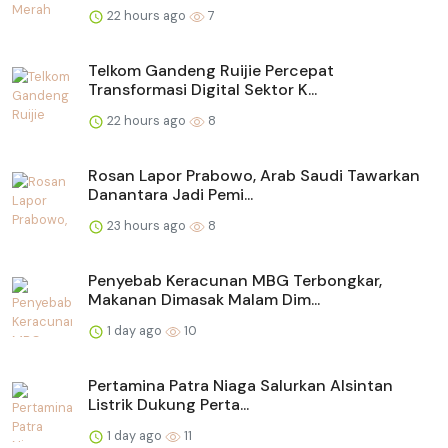
22 hours ago
7
Telkom Gandeng Ruijie Percepat
Transformasi Digital Sektor K...
22 hours ago
8
Rosan Lapor Prabowo, Arab Saudi Tawarkan
Danantara Jadi Pemi...
23 hours ago
8
Penyebab Keracunan MBG Terbongkar,
Makanan Dimasak Malam Dim...
1 day ago
10
Pertamina Patra Niaga Salurkan Alsintan
Listrik Dukung Perta...
1 day ago
11