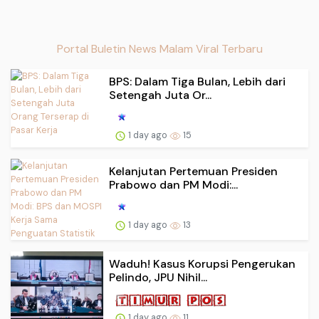
Portal Buletin News Malam Viral Terbaru
BPS: Dalam Tiga Bulan, Lebih dari
Setengah Juta Or...
1 day ago
15
Kelanjutan Pertemuan Presiden
Prabowo dan PM Modi:...
1 day ago
13
Waduh! Kasus Korupsi Pengerukan
Pelindo, JPU Nihil...
1 day ago
11