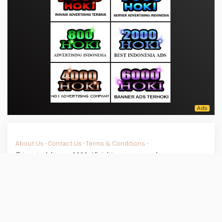
About Us
·
Contact Us
·
Terms & Conditions
·
© tepatselalu.com 2026. All rights are reserved