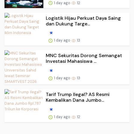
1 day ago
12
Logistik Hijau Perkuat Daya Saing
dan Dukung Targe...
1 day ago
13
MNC Sekuritas Dorong Semangat
Investasi Mahasiswa ...
1 day ago
13
Tarif Trump Ilegal? AS Resmi
Kembalikan Dana Jumbo...
1 day ago
12