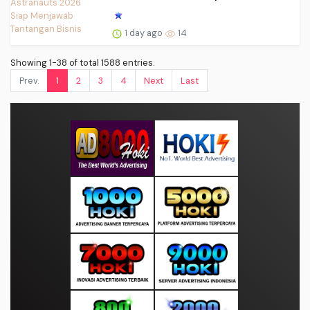
1 day ago
14
Showing 1-38 of total 1588 entries.
Prev.
1
2
3
4
Next
Last