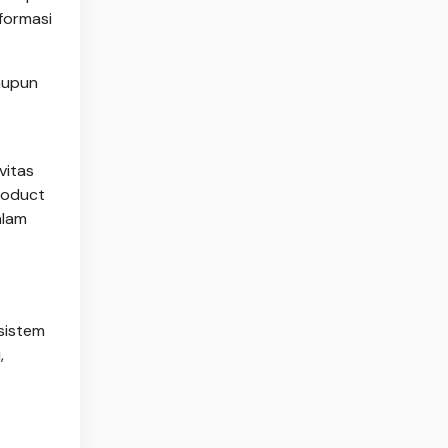
sformasi
aupun
vitas
Product
alam
sistem
,