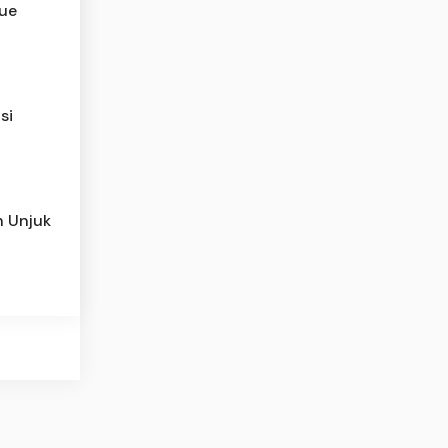
tue
si
h Unjuk