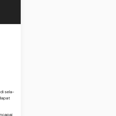
di sela-
dapat
encapai