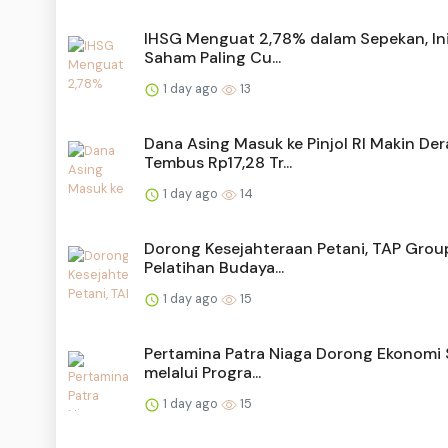
IHSG Menguat 2,78% dalam Sepekan, Ini
Saham Paling Cu...
1 day ago
13
Dana Asing Masuk ke Pinjol RI Makin Der
Tembus Rp17,28 Tr...
1 day ago
14
Dorong Kesejahteraan Petani, TAP Group
Pelatihan Budaya...
1 day ago
15
Pertamina Patra Niaga Dorong Ekonomi S
melalui Progra...
1 day ago
15