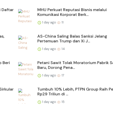
 Daftar
MHU Perkuat Reputasi Bisnis melalui
Komunikasi Korporat Berk...
1 day ago
11
as,
AS-China Saling Balas Sanksi Jelang
Pertemuan Trump dan Xi J...
1 day ago
14
 Beri
Petani Sawit Tolak Moratorium Pabrik S
Baru, Dorong Pena...
1 day ago
17
irkular
Tumbuh 10% Lebih, PTPN Group Raih Pe
Rp29 Triliun di ...
1 day ago
15