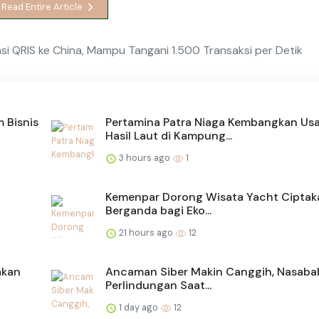
Read Entire Article
nsi QRIS ke China, Mampu Tangani 1.500 Transaksi per Detik
 Bisnis
Pertamina Patra Niaga Kembangkan Us
Hasil Laut di Kampung...
3 hours ago
1
Kemenpar Dorong Wisata Yacht Ciptak
Berganda bagi Eko...
21 hours ago
12
akan
Ancaman Siber Makin Canggih, Nasabah
Perlindungan Saat...
1 day ago
12