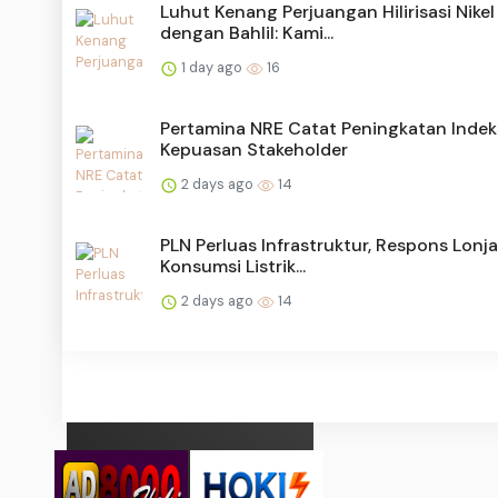
Luhut Kenang Perjuangan Hilirisasi Nikel
dengan Bahlil: Kami...
1 day ago
16
Pertamina NRE Catat Peningkatan Indek
Kepuasan Stakeholder
2 days ago
14
PLN Perluas Infrastruktur, Respons Lonj
Konsumsi Listrik...
2 days ago
14