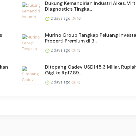
Dukung Kemandirian Industri Alkes, Vir
Diagnostics Tingka...
2 days ago
16
s
Murino Group Tangkap Peluang Investa
Properti Premium di B...
2 days ago
13
akan
Ditopang Cadev USD145,3 Miliar, Rupia
Gigi ke Rp17.89...
2 days ago
13