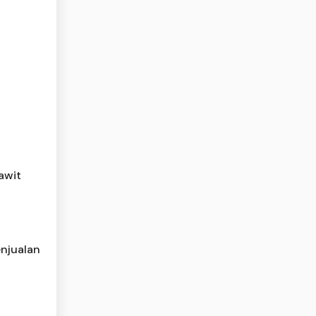
awit
njualan