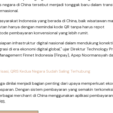
tas negara di China tersebut menjadi tonggak baru dalam tran
ernasional.
asyarakat Indonesia yang berada di China, baik wisatawan m
instan hanya dengan memindai kode QR tanpa harus repot
de pembayaran konvensional yang lebih rumit.
siapan infrastruktur digital nasional dalam mendukung konekti
si di era ekonomi digital global," ujar Direktur Technology 
 Management Finnet Indonesia (Finpay), Apep Noormansyah d
risasi, QRIS Kedua Negara Sudah Saling Terhubung
uga dinilai menjadi bagian penting dari upaya memperkuat eko
ansparan. Dengan sistem pembayaran yang semakin terkoneksi
 berbagai merchant di China menggunakan aplikasi pembayaran
IS.