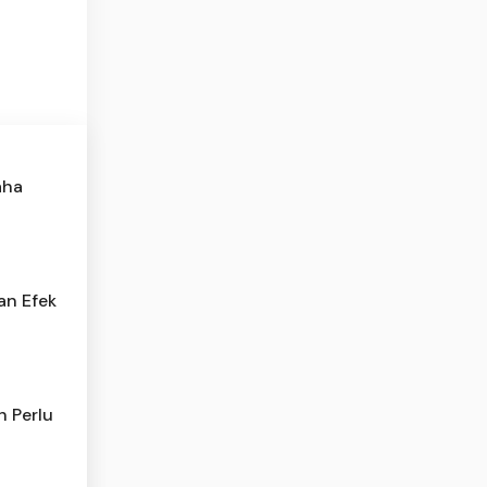
aha
an Efek
 Perlu