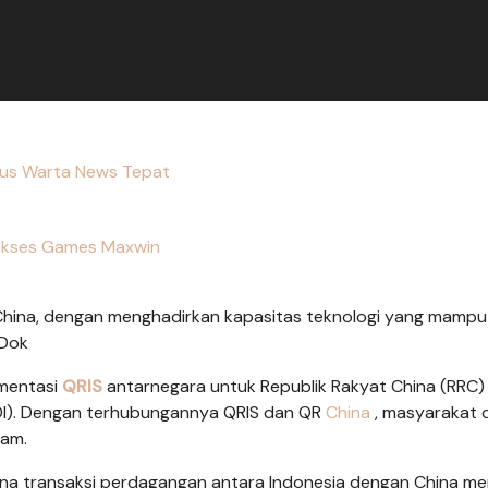
tus Warta News Tepat
kses Games Maxwin
 China, dengan menghadirkan kapasitas teknologi yang mampu
/Dok
ementasi
QRIS
antarnegara untuk Republik Rakyat China (RRC) 
PIDI). Dengan terhubungannya QRIS dan QR
China
, masyarakat 
gam.
ena transaksi perdagangan antara Indonesia dengan China m