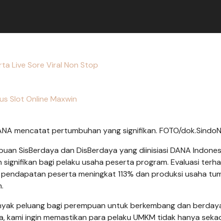
a Live Sore Viral Non Stop
tus Slot Online Maxwin
A mencatat pertumbuhan yang signifikan. FOTO/dok.Sindo
n SisBerdaya dan DisBerdaya yang diinisiasi DANA Indones
signifikan bagi pelaku usaha peserta program. Evaluasi terh
a pendapatan peserta meningkat 113% dan produksi usaha t
.
anyak peluang bagi perempuan untuk berkembang dan berday
ya, kami ingin memastikan para pelaku UMKM tidak hanya seka