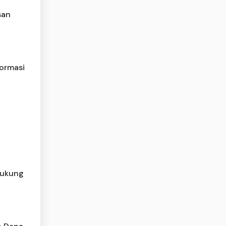
san
formasi
Dukung