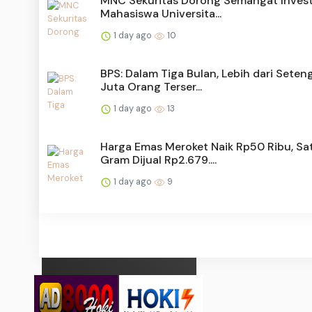
MNC Sekuritas Dorong Semangat Invest
Mahasiswa Universita...
1 day ago
10
BPS: Dalam Tiga Bulan, Lebih dari Seten
Juta Orang Terser...
1 day ago
13
Harga Emas Meroket Naik Rp50 Ribu, Sa
Gram Dijual Rp2.679....
1 day ago
9