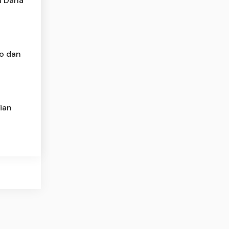
n Dana
o dan
ian