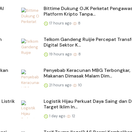
AI
Bittime Dukung OJK Perketat Pengawa
Platform Kripto Tanpa...
17 hours ago
8
n
Telkom Gandeng Ruijie Percepat Trans
Digital Sektor K...
19 hours ago
8
rkan
Penyebab Keracunan MBG Terbongkar,
Makanan Dimasak Malam Dim...
21 hours ago
10
Listrik
Logistik Hijau Perkuat Daya Saing dan 
Target Iklim In...
1 day ago
12