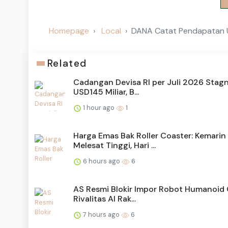
Homepage
Local
DANA Catat Pendapatan U
Related
Cadangan Devisa RI per Juli 2026 Stagn
USD145 Miliar, B...
1 hour ago
1
Harga Emas Bak Roller Coaster: Kemarin
Melesat Tinggi, Hari ...
6 hours ago
6
AS Resmi Blokir Impor Robot Humanoid 
Rivalitas AI Rak...
7 hours ago
6