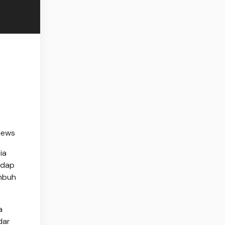
News
ia
adap
umbuh
a
dar