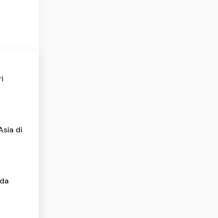
i
sia di
Ada