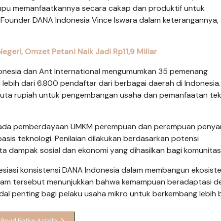
mampu memanfaatkannya secara cakap dan produktif untuk
Founder DANA Indonesia Vince Iswara dalam keterangannya, 
eri, Omzet Petani Naik Jadi Rp11,9 Miliar
onesia dan Ant International mengumumkan 35 pemenang
lebih dari 6.800 pendaftar dari berbagai daerah di Indonesia.
uta rupiah untuk pengembangan usaha dan pemanfaatan tek
n pada pemberdayaan UMKM perempuan dan perempuan peny
asis teknologi. Penilaian dilakukan berdasarkan potensi
a dampak sosial dan ekonomi yang dihasilkan bagi komunitas 
resiasi konsistensi DANA Indonesia dalam membangun ekosist
ogram tersebut menunjukkan bahwa kemampuan beradaptasi d
al penting bagi pelaku usaha mikro untuk berkembang lebih b
Read Entire Article