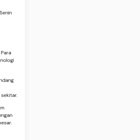
Senin
 Para
nologi
andang
sekitar.
em
engan
esar.