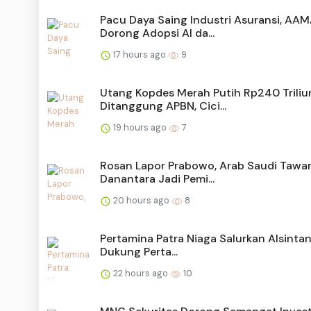
Pacu Daya Saing Industri Asuransi, AAM
Dorong Adopsi AI da...
17 hours ago
9
Utang Kopdes Merah Putih Rp240 Triliu
Ditanggung APBN, Cici...
19 hours ago
7
Rosan Lapor Prabowo, Arab Saudi Tawa
Danantara Jadi Pemi...
20 hours ago
8
Pertamina Patra Niaga Salurkan Alsintan 
Dukung Perta...
22 hours ago
10