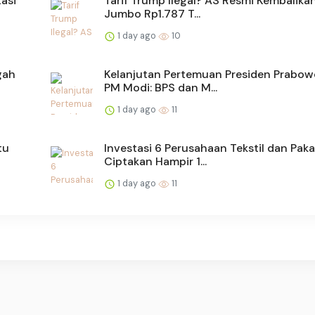
asi
Tarif Trump Ilegal? AS Resmi Kembalika
Jumbo Rp1.787 T...
1 day ago
10
gah
Kelanjutan Pertemuan Presiden Prabow
PM Modi: BPS dan M...
1 day ago
11
tu
Investasi 6 Perusahaan Tekstil dan Paka
Ciptakan Hampir 1...
1 day ago
11