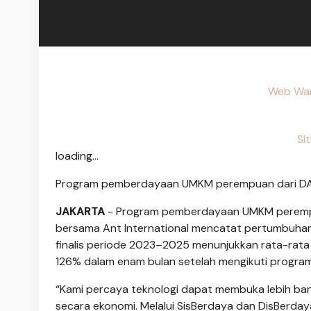
Web Wart
Si
loading...
Program pemberdayaan UMKM perempuan dari DAN
JAKARTA
- Program pemberdayaan UMKM perempua
bersama Ant International mencatat pertumbuhan 
finalis periode 2023–2025 menunjukkan rata-rat
126% dalam enam bulan setelah mengikuti program
“Kami percaya teknologi dapat membuka lebih b
secara ekonomi. Melalui SisBerdaya dan DisBerda