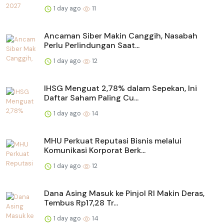
1 day ago
11
Ancaman Siber Makin Canggih, Nasabah
Perlu Perlindungan Saat...
1 day ago
12
IHSG Menguat 2,78% dalam Sepekan, Ini
Daftar Saham Paling Cu...
1 day ago
14
MHU Perkuat Reputasi Bisnis melalui
Komunikasi Korporat Berk...
1 day ago
12
Dana Asing Masuk ke Pinjol RI Makin Deras,
Tembus Rp17,28 Tr...
1 day ago
14