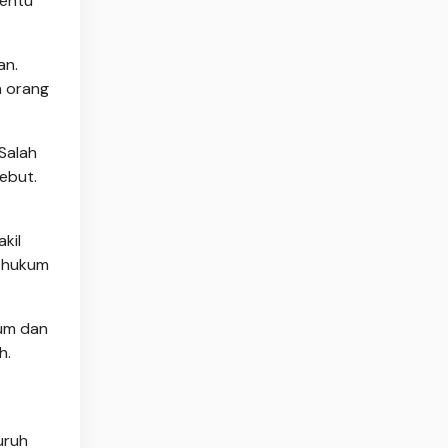
tentu
an.
h orang
Salah
sebut.
kil
s hukum
kum dan
h.
uruh