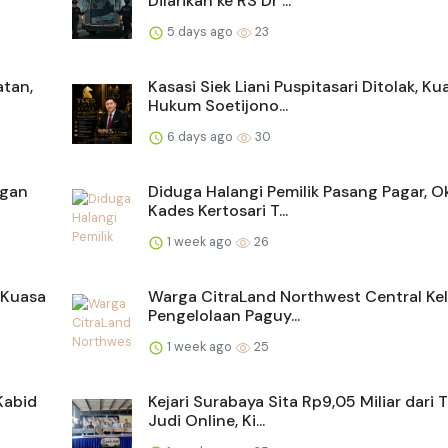
Dilarikan ke RS Dr ...
5 days ago
23
atan,
Kasasi Siek Liani Puspitasari Ditolak, Ku
Hukum Soetijono...
6 days ago
30
ngan
Diduga Halangi Pemilik Pasang Pagar, 
Kades Kertosari T...
1 week ago
26
 Kuasa
Warga CitraLand Northwest Central Ke
Pengelolaan Paguy...
1 week ago
25
Kabid
Kejari Surabaya Sita Rp9,05 Miliar dari 
Judi Online, Ki...