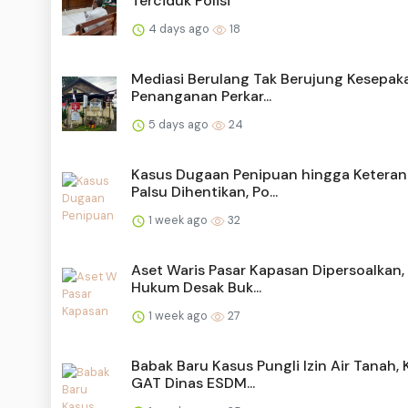
Terciduk Polisi
4 days ago
18
Mediasi Berulang Tak Berujung Kesepak
Penanganan Perkar...
5 days ago
24
Kasus Dugaan Penipuan hingga Ketera
Palsu Dihentikan, Po...
1 week ago
32
Aset Waris Pasar Kapasan Dipersoalkan,
Hukum Desak Buk...
1 week ago
27
Babak Baru Kasus Pungli Izin Air Tanah, 
GAT Dinas ESDM...