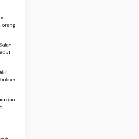
an.
h orang
Salah
sebut.
kil
s hukum
kum dan
h.