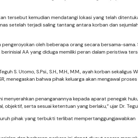
an tersebut kemudian mendatangi lokasi yang telah ditentuk
nas setelah terjadi saling tantang antara korban dan sejumla
an pengeroyokan oleh beberapa orang secara bersama-sama. 
berinisial AA yang diduga memiliki peran dalam peristiwa ter
h S. Utomo, S.Psi., S.H., M.H., M.M., ayah korban sekaligus Wa
SR, menegaskan bahwa pihak keluarga akan mengawal prose
. Kami menyerahkan penanganannya kepada aparat penegak hu
 objektif, serta sesuai ketentuan yang berlaku,” ujar Dr. Tegu
uruh pihak yang terbukti terlibat mempertanggungjawabkan