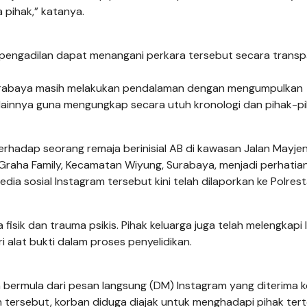
pihak,” katanya.
an pengadilan dapat menangani perkara tersebut secara trans
s Surabaya masih melakukan pendalaman dengan mengumpulkan
kti lainnya guna mengungkap secara utuh kronologi dan pihak-p
rhadap seorang remaja berinisial AB di kawasan Jalan Mayje
raha Family, Kecamatan Wiyung, Surabaya, menjadi perhatian 
edia sosial Instagram tersebut kini telah dilaporkan ke Polres
 fisik dan trauma psikis. Pihak keluarga juga telah melengkapi
i alat bukti dalam proses penyelidikan.
 bermula dari pesan langsung (DM) Instagram yang diterima 
n tersebut, korban diduga diajak untuk menghadapi pihak ter