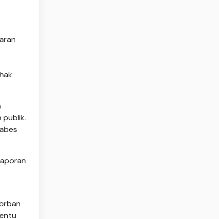
paran
ihak
n
publik.
tabes
 laporan
korban
tentu