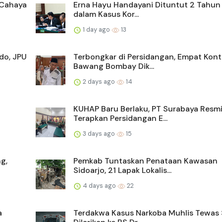
 Cahaya
Erna Hayu Handayani Dituntut 2 Tahun
dalam Kasus Kor...
1 day ago
13
do, JPU
Terbongkar di Persidangan, Empat Kont
Bawang Bombay Dik...
2 days ago
14
KUHAP Baru Berlaku, PT Surabaya Resm
Terapkan Persidangan E...
3 days ago
15
g,
Pemkab Tuntaskan Penataan Kawasan
Sidoarjo, 21 Lapak Lokalis...
4 days ago
22
a
Terdakwa Kasus Narkoba Muhlis Tewas 