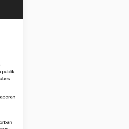
n
publik.
tabes
 laporan
korban