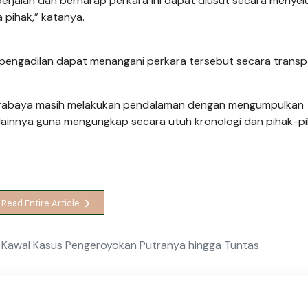
erjalan dan berharap perkara ini dapat diusut secara menyel
pihak,” katanya.
an pengadilan dapat menangani perkara tersebut secara trans
s Surabaya masih melakukan pendalaman dengan mengumpulkan
kti lainnya guna mengungkap secara utuh kronologi dan pihak-p
Read Entire Article
o Kawal Kasus Pengeroyokan Putranya hingga Tuntas