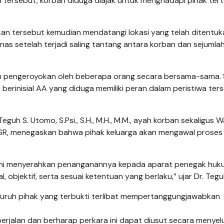
n tersebut, korban diduga diajak untuk menghadapi pihak ter
an tersebut kemudian mendatangi lokasi yang telah ditentuk
nas setelah terjadi saling tantang antara korban dan sejumla
an pengeroyokan oleh beberapa orang secara bersama-sama. 
berinisial AA yang diduga memiliki peran dalam peristiwa ter
h S. Utomo, S.Psi., S.H., M.H., M.M., ayah korban sekaligus Wa
SR, menegaskan bahwa pihak keluarga akan mengawal prose
. Kami menyerahkan penanganannya kepada aparat penegak hu
 objektif, serta sesuai ketentuan yang berlaku,” ujar Dr. Tegu
uruh pihak yang terbukti terlibat mempertanggungjawabkan
erjalan dan berharap perkara ini dapat diusut secara menyel