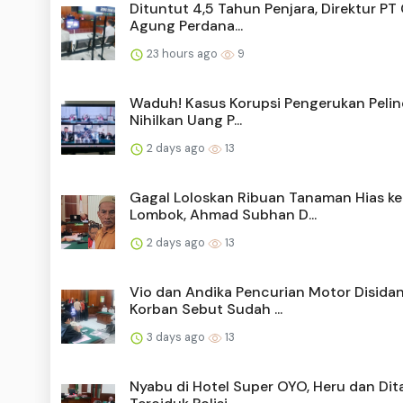
Dituntut 4,5 Tahun Penjara, Direktur PT
Agung Perdana...
23 hours ago
9
Waduh! Kasus Korupsi Pengerukan Pelin
Nihilkan Uang P...
2 days ago
13
Gagal Loloskan Ribuan Tanaman Hias ke
Lombok, Ahmad Subhan D...
2 days ago
13
Vio dan Andika Pencurian Motor Disidan
Korban Sebut Sudah ...
3 days ago
13
Nyabu di Hotel Super OYO, Heru dan Dit