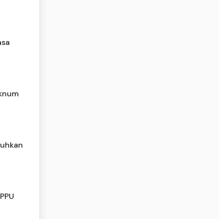
asa
Oknum
luhkan
TPPU