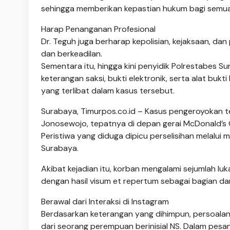
sehingga memberikan kepastian hukum bagi semua 
Harap Penanganan Profesional
Dr. Teguh juga berharap kepolisian, kejaksaan, d
dan berkeadilan.
Sementara itu, hingga kini penyidik Polrestabe
keterangan saksi, bukti elektronik, serta alat bu
yang terlibat dalam kasus tersebut.
Surabaya, Timurpos.co.id – Kasus pengeroyokan te
Jonosewojo, tepatnya di depan gerai McDonald’s G
Peristiwa yang diduga dipicu perselisihan melalui m
Surabaya.
Akibat kejadian itu, korban mengalami sejumlah luka
dengan hasil visum et repertum sebagai bagian dar
Berawal dari Interaksi di Instagram
Berdasarkan keterangan yang dihimpun, persoalan
dari seorang perempuan berinisial NS. Dalam pesa