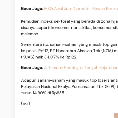
Baca Juga:
IHSG Awal Juni Diprediksi Rawan Koreks
Kemudian indeks sektoral yang berada di zona hija
sisanya seperti konsumer non siklikal, konsumer sikl
melemah.
Sementara itu, saham-saham yang masuk top gain
ke posisi Rp112, PT Nusantara Almazia Tbk (NZIA)
(KUAS) naik 34,07% ke Rp122.
Baca Juga:
4 Temuan Penting di Tengah Kejatuha
Adapun saham-saham yang masuk top losers antara 
Pelayaran Nasional Ekalya Purnamasari Tbk (ELPI) t
turun 14,80% di Rp835.
(akr)