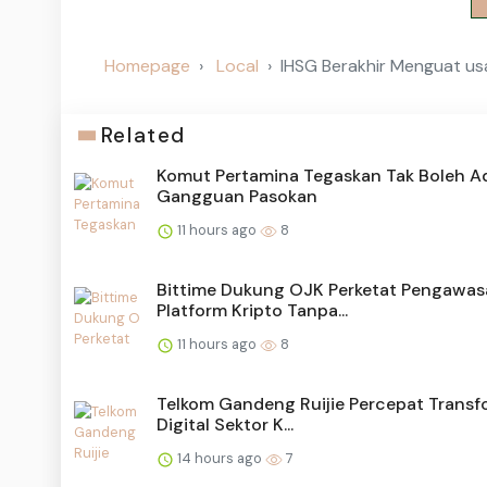
Homepage
Local
IHSG Berakhir Menguat usai
Related
Komut Pertamina Tegaskan Tak Boleh A
Gangguan Pasokan
11 hours ago
8
Bittime Dukung OJK Perketat Pengawa
Platform Kripto Tanpa...
11 hours ago
8
Telkom Gandeng Ruijie Percepat Transf
Digital Sektor K...
14 hours ago
7