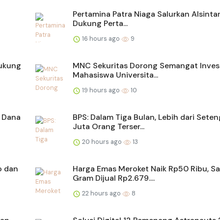
Pertamina Patra Niaga Salurkan Alsintan
Dukung Perta...
16 hours ago
9
Dukung
MNC Sekuritas Dorong Semangat Inves
Mahasiswa Universita...
19 hours ago
10
n Dana
BPS: Dalam Tiga Bulan, Lebih dari Sete
Juta Orang Terser...
20 hours ago
13
o dan
Harga Emas Meroket Naik Rp50 Ribu, S
Gram Dijual Rp2.679....
22 hours ago
8