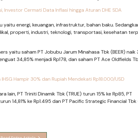
i, Investor Cermati Data Inflasi hingga Aturan DHE SDA
u yaitu energi, keuangan, infrastruktur, bahan baku. Sedangka
ikal, properti, industri, teknologi, transportasi, kesehatan te
ers yaitu saham PT Jobubu Jarum Minahasa Tbk (BEER) naik
 menguat 34,85% menjadi Rp178, dan saham PT Ace Oldfields T
n IHSG Hampir 30% dan Rupiah Mendekati Rp18.000/USD
lain, PT Triniti Dinamik Tbk (TRUE) turun 15% ke Rp85, PT
urun 14,81% ke Rp1.495 dan PT Pacific Strategic Financial Tbk
Read Entire Article