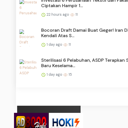
Investasi 6 Perusahaan Tekstil dan Paka
Ciptakan Hampir 1...
22 hours ago
11
Bocoran Draft Damai Buat Geger! Iran D
Kendali Atas S...
1 day ago
11
Sterilisasi 6 Pelabuhan, ASDP Terapkan 
Baru Keselama...
1 day ago
15