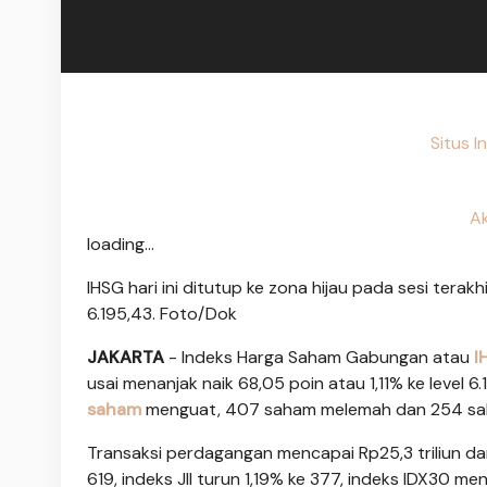
Situs I
A
loading...
IHSG hari ini ditutup ke zona hijau pada sesi terak
6.195,43. Foto/Dok
JAKARTA
- Indeks Harga Saham Gabungan atau
I
usai menanjak naik 68,05 poin atau 1,11% ke level 6
saham
menguat, 407 saham melemah dan 254 sa
Transaksi perdagangan mencapai Rp25,3 triliun da
619, indeks JII turun 1,19% ke 377, indeks IDX30