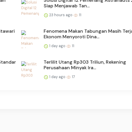
ian
Solusi Digital 12 Pemenang Astranauts
Siap Menjawab Tan...
23 hours ago
11
itawari
Fenomena Makan Tabungan Masih Terj
Ekonom Menyoroti Dina...
1 day ago
11
Standar
Terlilit Utang Rp303 Triliun, Rekening
Perusahaan Minyak Ira...
1 day ago
17