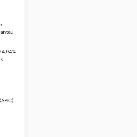
n
rpantau
 34,94%
bk
 (APIC)