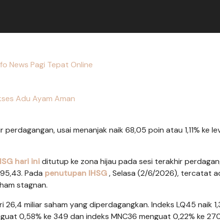
nfo News Pagi Tepat Online
kses Adu Ayam Aman
hir perdagangan, usai menanjak naik 68,05 poin atau 1,11% ke le
HSG hari ini
ditutup ke zona hijau pada sesi terakhir perdagan
.195,43. Pada
penutupan IHSG
, Selasa (2/6/2026), tercatat 
ham stagnan.
ri 26,4 miliar saham yang diperdagangkan. Indeks LQ45 naik 1
 menguat 0,58% ke 349 dan indeks MNC36 menguat 0,22% ke 270