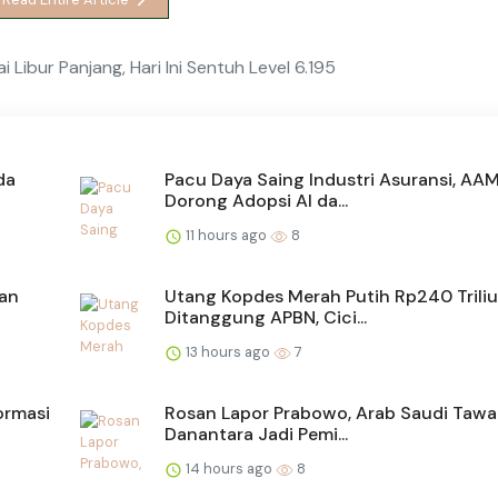
 Libur Panjang, Hari Ini Sentuh Level 6.195
da
Pacu Daya Saing Industri Asuransi, AA
Dorong Adopsi AI da...
11 hours ago
8
san
Utang Kopdes Merah Putih Rp240 Trili
Ditanggung APBN, Cici...
13 hours ago
7
ormasi
Rosan Lapor Prabowo, Arab Saudi Tawa
Danantara Jadi Pemi...
14 hours ago
8