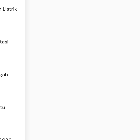
 Listrik
tasi
ngah
atu