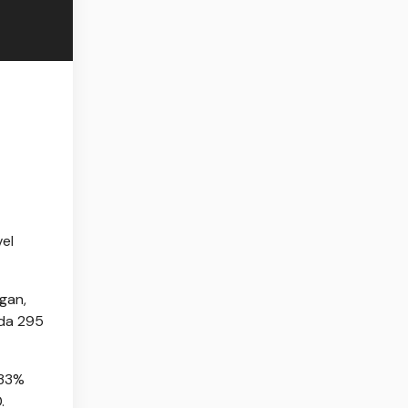
vel
gan,
ada 295
,33%
.