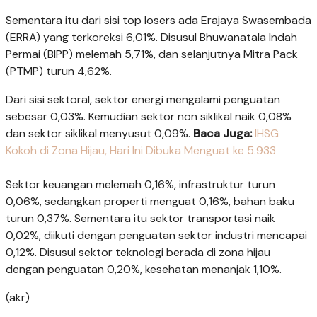
Sementara itu dari sisi top losers ada Erajaya Swasembada
(ERRA) yang terkoreksi 6,01%. Disusul Bhuwanatala Indah
Permai (BIPP) melemah 5,71%, dan selanjutnya Mitra Pack
(PTMP) turun 4,62%.
Dari sisi sektoral, sektor energi mengalami penguatan
sebesar 0,03%. Kemudian sektor non siklikal naik 0,08%
dan sektor siklikal menyusut 0,09%.
Baca Juga:
IHSG
Kokoh di Zona Hijau, Hari Ini Dibuka Menguat ke 5.933
Sektor keuangan melemah 0,16%, infrastruktur turun
0,06%, sedangkan properti menguat 0,16%, bahan baku
turun 0,37%. Sementara itu sektor transportasi naik
0,02%, diikuti dengan penguatan sektor industri mencapai
0,12%. Disusul sektor teknologi berada di zona hijau
dengan penguatan 0,20%, kesehatan menanjak 1,10%.
(akr)