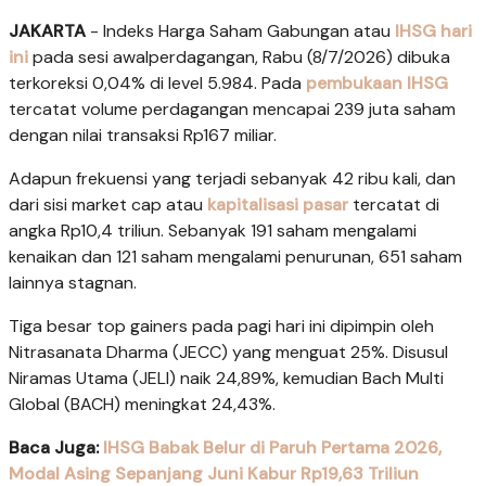
JAKARTA
- Indeks Harga Saham Gabungan atau
IHSG hari
ini
pada sesi awalperdagangan, Rabu (8/7/2026) dibuka
terkoreksi 0,04% di level 5.984. Pada
pembukaan IHSG
tercatat volume perdagangan mencapai 239 juta saham
dengan nilai transaksi Rp167 miliar.
Adapun frekuensi yang terjadi sebanyak 42 ribu kali, dan
dari sisi market cap atau
kapitalisasi pasar
tercatat di
angka Rp10,4 triliun. Sebanyak 191 saham mengalami
kenaikan dan 121 saham mengalami penurunan, 651 saham
lainnya stagnan.
Tiga besar top gainers pada pagi hari ini dipimpin oleh
Nitrasanata Dharma (JECC) yang menguat 25%. Disusul
Niramas Utama (JELI) naik 24,89%, kemudian Bach Multi
Global (BACH) meningkat 24,43%.
Baca Juga:
IHSG Babak Belur di Paruh Pertama 2026,
Modal Asing Sepanjang Juni Kabur Rp19,63 Triliun