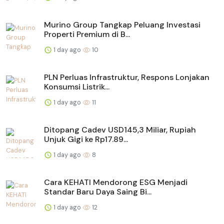
Murino Group Tangkap Peluang Investasi
Properti Premium di B...
1 day ago
10
PLN Perluas Infrastruktur, Respons Lonjakan
Konsumsi Listrik...
1 day ago
11
Ditopang Cadev USD145,3 Miliar, Rupiah
Unjuk Gigi ke Rp17.89...
1 day ago
8
Cara KEHATI Mendorong ESG Menjadi
Standar Baru Daya Saing Bi...
1 day ago
12