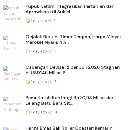
Pupuk Kaltim Integrasikan Pertanian dan
Agrowisata di Sulsel...
1 day ago
9
Gejolak Baru di Timur Tengah, Harga Minyak
Meroket Nyaris 4%...
1 day ago
11
Cadangan Devisa RI per Juli 2026 Stagnan
di USD145 Miliar, B...
1 day ago
13
Pemerintah Kantongi Rp20,98 Miliar dari
Lelang Batu Bara Sit...
1 day ago
14
Harga Emas Bak Roller Coaster: Kemarin