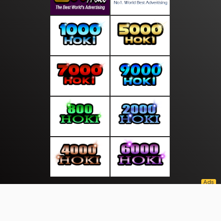
About Us
·
Contact Us
·
Terms & Conditions
·