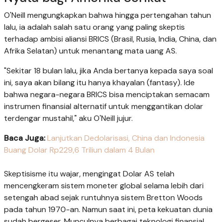
O'Neill mengungkapkan bahwa hingga pertengahan tahun
lalu, ia adalah salah satu orang yang paling skeptis
terhadap ambisi aliansi BRICS (Brasil, Rusia, India, China, dan
Afrika Selatan) untuk menantang mata uang AS.
"Sekitar 18 bulan lalu, jika Anda bertanya kepada saya soal
ini, saya akan bilang itu hanya khayalan (fantasy). Ide
bahwa negara-negara BRICS bisa menciptakan semacam
instrumen finansial alternatif untuk menggantikan dolar
terdengar mustahil," aku O'Neill jujur.
Baca Juga:
Lanjutkan Dedolarisasi, China dan Indonesia
Buang Dolar Rp229,6 Triliun dalam 4 Bulan
Skeptisisme itu wajar, mengingat Dolar AS telah
mencengkeram sistem moneter global selama lebih dari
setengah abad sejak runtuhnya sistem Bretton Woods
pada tahun 1970-an. Namun saat ini, peta kekuatan dunia
sudah bergeser. Munculnya berbagai teknologi finansial