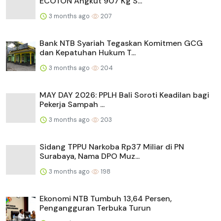
ECOTON Angkut 907 Kg S...
3 months ago
207
Bank NTB Syariah Tegaskan Komitmen GCG
dan Kepatuhan Hukum T...
3 months ago
204
MAY DAY 2026: PPLH Bali Soroti Keadilan bagi
Pekerja Sampah ...
3 months ago
203
Sidang TPPU Narkoba Rp37 Miliar di PN
Surabaya, Nama DPO Muz...
3 months ago
198
Ekonomi NTB Tumbuh 13,64 Persen,
Pengangguran Terbuka Turun