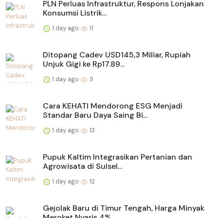
PLN Perluas Infrastruktur, Respons Lonjakan
Konsumsi Listrik...
1 day ago
11
Ditopang Cadev USD145,3 Miliar, Rupiah
Unjuk Gigi ke Rp17.89...
1 day ago
9
Cara KEHATI Mendorong ESG Menjadi
Standar Baru Daya Saing Bi...
1 day ago
13
Pupuk Kaltim Integrasikan Pertanian dan
Agrowisata di Sulsel...
1 day ago
12
Gejolak Baru di Timur Tengah, Harga Minyak
Meroket Nyaris 4%...