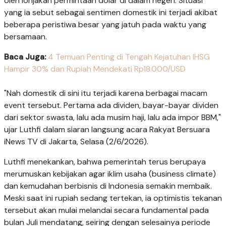
oleh lonjakan permintaan dolar di dalam negeri. Situasi
yang ia sebut sebagai sentimen domestik ini terjadi akibat
beberapa peristiwa besar yang jatuh pada waktu yang
bersamaan.
Baca Juga:
4 Temuan Penting di Tengah Kejatuhan IHSG
Hampir 30% dan Rupiah Mendekati Rp18.000/USD
"Nah domestik di sini itu terjadi karena berbagai macam
event tersebut. Pertama ada dividen, bayar-bayar dividen
dari sektor swasta, lalu ada musim haji, lalu ada impor BBM,"
ujar Luthfi dalam siaran langsung acara Rakyat Bersuara
iNews TV di Jakarta, Selasa (2/6/2026).
Luthfi menekankan, bahwa pemerintah terus berupaya
merumuskan kebijakan agar iklim usaha (business climate)
dan kemudahan berbisnis di Indonesia semakin membaik.
Meski saat ini rupiah sedang tertekan, ia optimistis tekanan
tersebut akan mulai melandai secara fundamental pada
bulan Juli mendatang, seiring dengan selesainya periode