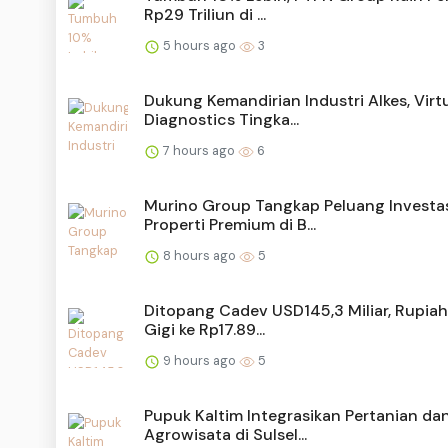
Rp29 Triliun di ...
5 hours ago
3
Dukung Kemandirian Industri Alkes, Virt
Diagnostics Tingka...
7 hours ago
6
Murino Group Tangkap Peluang Investa
Properti Premium di B...
8 hours ago
5
Ditopang Cadev USD145,3 Miliar, Rupiah
Gigi ke Rp17.89...
9 hours ago
5
Pupuk Kaltim Integrasikan Pertanian da
Agrowisata di Sulsel...