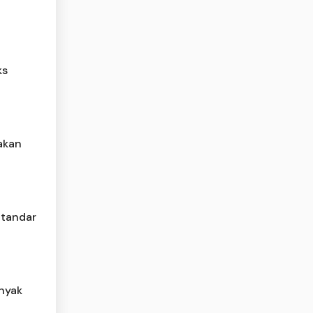
ks
jakan
Standar
inyak