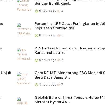
dengan Bahlil: Kami...
5 hours ago
2
ue
Pertamina NRE Catat Peningkatan Inde
Kepuasan Stakeholder
8 hours ago
6
si
PLN Perluas Infrastruktur, Respons Lon
Konsumsi Listrik...
9 hours ago
7
 Unjuk
Cara KEHATI Mendorong ESG Menjadi 
Baru Daya Saing Bi...
9 hours ago
7
n
Gejolak Baru di Timur Tengah, Harga M
Meroket Nyaris 4%...