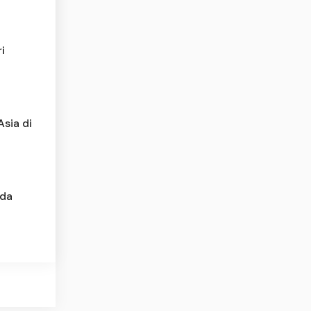
i
sia di
Ada