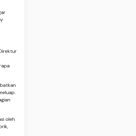
gar
py
Direktur
erapa
ibatkan
meluap.
agian
si oleh
rik,