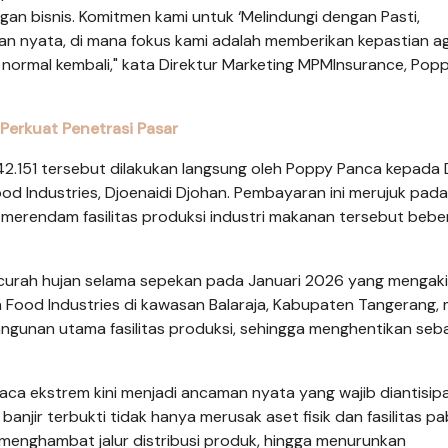
n bisnis. Komitmen kami untuk ‘Melindungi dengan Pasti,
an nyata, di mana fokus kami adalah memberikan kepastian a
normal kembali," kata Direktur Marketing MPMInsurance, Pop
Perkuat Penetrasi Pasar
42.151 tersebut dilakukan langsung oleh Poppy Panca kepada 
d Industries, Djoenaidi Djohan. Pembayaran ini merujuk pada
g merendam fasilitas produksi industri makanan tersebut beb
nya curah hujan selama sepekan pada Januari 2026 yang mengak
a Food Industries di kawasan Balaraja, Kabupaten Tangerang, 
gunan utama fasilitas produksi, sehingga menghentikan seb
aca ekstrem kini menjadi ancaman nyata yang wajib diantisipa
anjir terbukti tidak hanya merusak aset fisik dan fasilitas pab
menghambat jalur distribusi produk, hingga menurunkan