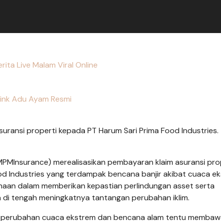
erita Live Malam Viral Online
ink Adu Ayam Resmi
ransi properti kepada PT Harum Sari Prima Food Industries.
(MPMInsurance) merealisasikan pembayaran klaim asuransi pro
Food Industries yang terdampak bencana banjir akibat cuaca e
haan dalam memberikan kepastian perlindungan asset serta
 di tengah meningkatnya tantangan perubahan iklim.
ibat perubahan cuaca ekstrem dan bencana alam tentu memba