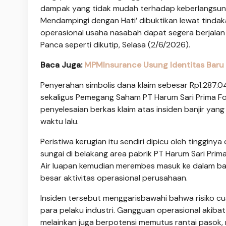
dampak yang tidak mudah terhadap keberlangsunga
Mendampingi dengan Hati’ dibuktikan lewat tindak
operasional usaha nasabah dapat segera berjalan 
Panca seperti dikutip, Selasa (2/6/2026).
Baca Juga:
MPMInsurance Usung Identitas Baru 
Penyerahan simbolis dana klaim sebesar Rp1.287.0
sekaligus Pemegang Saham PT Harum Sari Prima Foo
penyelesaian berkas klaim atas insiden banjir yan
waktu lalu.
Peristiwa kerugian itu sendiri dipicu oleh tinggi
sungai di belakang area pabrik PT Harum Sari Prim
Air luapan kemudian merembes masuk ke dalam ban
besar aktivitas operasional perusahaan.
Insiden tersebut menggarisbawahi bahwa risiko cu
para pelaku industri. Gangguan operasional akibat b
melainkan juga berpotensi memutus rantai pasok, 