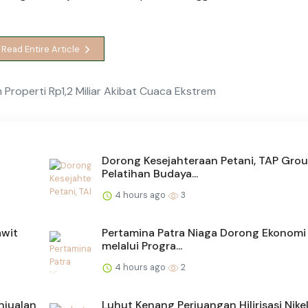
Read Entire Article
Properti Rp1,2 Miliar Akibat Cuaca Ekstrem
Dorong Kesejahteraan Petani, TAP Grou
Pelatihan Budaya...
4 hours ago
3
awit
Pertamina Patra Niaga Dorong Ekonomi 
melalui Progra...
4 hours ago
2
njualan
Luhut Kenang Perjuangan Hilirisasi Nike