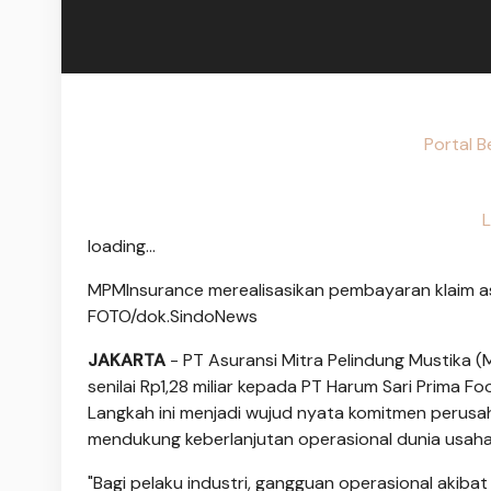
Portal B
L
loading...
MPMInsurance merealisasikan pembayaran klaim asu
FOTO/dok.SindoNews
JAKARTA
- PT Asuransi Mitra Pelindung Mustika 
senilai Rp1,28 miliar kepada PT Harum Sari Prima 
Langkah ini menjadi wujud nyata komitmen perusa
mendukung keberlanjutan operasional dunia usaha
"Bagi pelaku industri, gangguan operasional ak