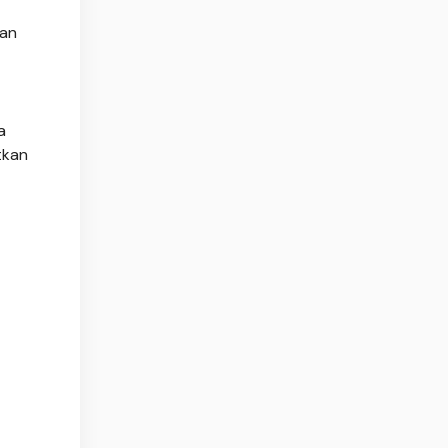
kan
a
tkan