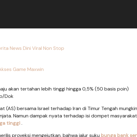
rita News Dini Viral Non Stop
Akses Game Maxwin
ju akan tertahan lebih tinggi hingga 0,5% (50 basis poin)
to/Dok
at (AS) bersama Israel terhadap Iran di Timur Tengah mungki
enjata. Namun dampak nyata terhadap isi dompet masyarakat
ga tinggi
.
rilis proyeksi mengejutkan, bahwa jalur suku
bunga bank sen