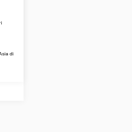
i
sia di