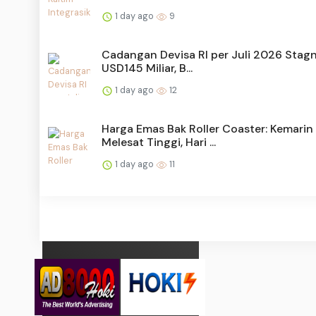
1 day ago
9
Cadangan Devisa RI per Juli 2026 Stagn
USD145 Miliar, B...
1 day ago
12
Harga Emas Bak Roller Coaster: Kemarin
Melesat Tinggi, Hari ...
1 day ago
11