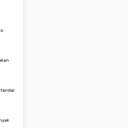
l
ks
jakan
Standar
inyak