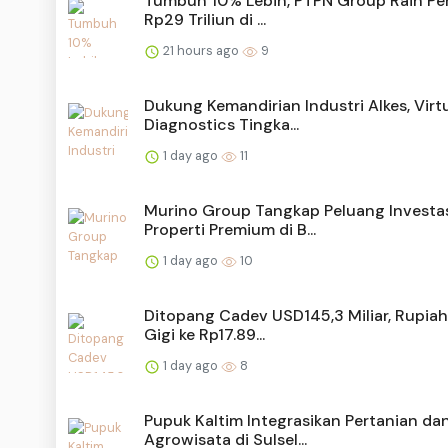
Tumbuh 10% Lebih, PTPN Group Raih Pe
Rp29 Triliun di ...
21 hours ago
9
Dukung Kemandirian Industri Alkes, Virt
Diagnostics Tingka...
1 day ago
11
Murino Group Tangkap Peluang Investa
Properti Premium di B...
1 day ago
10
Ditopang Cadev USD145,3 Miliar, Rupiah
Gigi ke Rp17.89...
1 day ago
8
Pupuk Kaltim Integrasikan Pertanian da
Agrowisata di Sulsel...