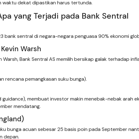
 waktu dekat dipastikan harus tertunda.
pa yang Terjadi pada Bank Sentral
23 bank sentral di negara-negara penguasa 90% ekonomi glob
u Kevin Warsh
Warsh, Bank Sentral AS memilih bersikap galak terhadap infla
lan rencana pemangkasan suku bunga).
d guidance), membuat investor makin menebak-nebak arah e
vember mendatang.
England)
uku bunga acuan sebesar 25 basis poin pada September nant
un depan.