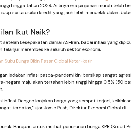
 tinggi hingga tahun 2028. Artinya era pinjaman murah telah be
dup serta cicilan kredit yang jauh lebih mencekik dalam beb
lan Ikut Naik?
etelah kesepakatan damai AS-Iran, badai inflasi yang dipicu
 telanjur merembes ke seluruh sektor ekonomi.
n Suku Bunga Bikin Pasar Global Ketar-ketir
n ledakan inflasi pasca-pandemi kini bersikap sangat agresi
a-negara maju akan tertahan lebih tinggi hingga 0,5% (50 ba
h.
 inflasi. Dengan lonjakan harga yang sempat terjadi, keikhlas
ngat terbatas," ujar Jamie Rush, Direktur Ekonomi Global di
 buruk. Harapan untuk melihat penurunan bunga KPR (Kredit Pe