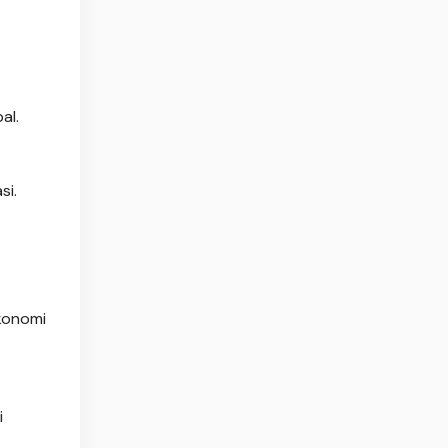
al.
si.
konomi
i