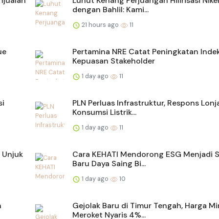
njualan
Luhut Kenang Perjuangan Hilirisasi Nike
dengan Bahlil: Kami...
21 hours ago
11
ue
Pertamina NRE Catat Peningkatan Inde
Kepuasan Stakeholder
1 day ago
11
si
PLN Perluas Infrastruktur, Respons Lon
Konsumsi Listrik...
1 day ago
11
 Unjuk
Cara KEHATI Mendorong ESG Menjadi 
Baru Daya Saing Bi...
1 day ago
10
n
Gejolak Baru di Timur Tengah, Harga M
Meroket Nyaris 4%...