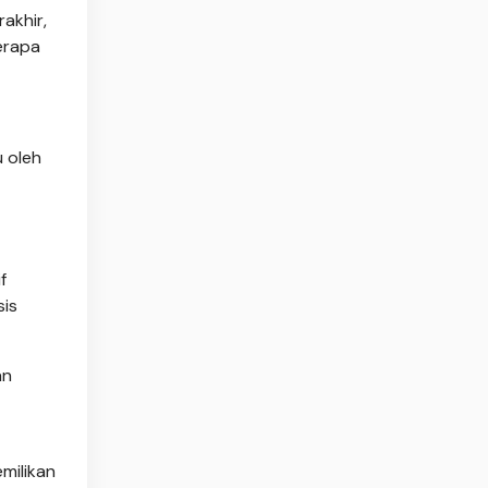
rakhir,
erapa
 oleh
f
sis
an
milikan