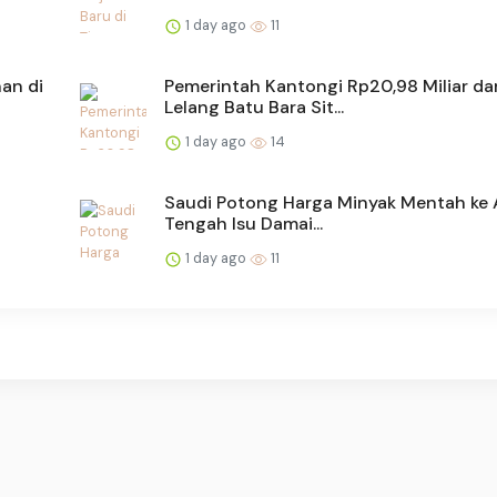
1 day ago
11
an di
Pemerintah Kantongi Rp20,98 Miliar dar
Lelang Batu Bara Sit...
1 day ago
14
Saudi Potong Harga Minyak Mentah ke A
Tengah Isu Damai...
1 day ago
11