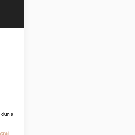
n
 dunia
tral