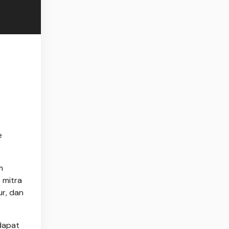
e
m
 mitra
ur, dan
dapat