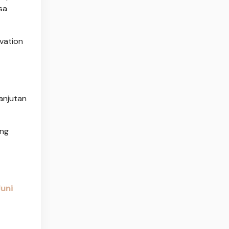
sa
vation
anjutan
ing
Juni