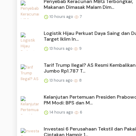
Penyebab Keracunan MBG Terbongkar,
Makanan Dimasak Malam Dim...
10 hours ago
7
Logistik Hijau Perkuat Daya Saing dan 
Target Iklim In...
13 hours ago
9
Tarif Trump Ilegal? AS Resmi Kembalika
Jumbo Rp1.787 T...
13 hours ago
8
Kelanjutan Pertemuan Presiden Prabow
PM Modi: BPS dan M...
14 hours ago
6
Investasi 6 Perusahaan Tekstil dan Paka
Ciptakan Hampir 1...