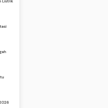
 Listrik
tasi
ngah
atu
 2026