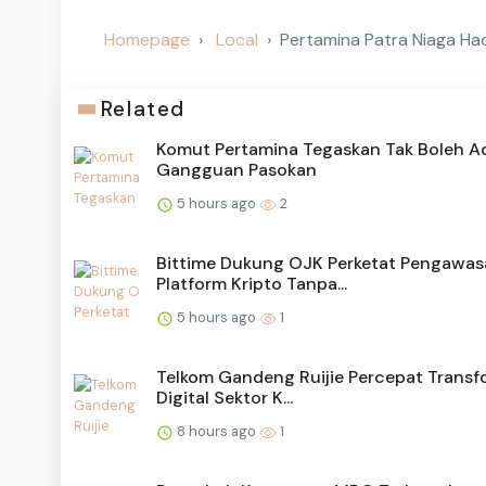
Homepage
Local
Pertamina Patra Niaga Had
Related
Komut Pertamina Tegaskan Tak Boleh A
Gangguan Pasokan
5 hours ago
2
Bittime Dukung OJK Perketat Pengawa
Platform Kripto Tanpa...
5 hours ago
1
Telkom Gandeng Ruijie Percepat Transf
Digital Sektor K...
8 hours ago
1