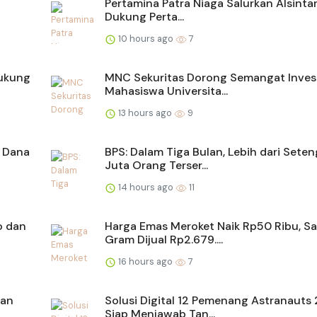
Pertamina Patra Niaga Salurkan Alsintan
Dukung Perta...
10 hours ago
7
Dukung
MNC Sekuritas Dorong Semangat Inves
Mahasiswa Universita...
13 hours ago
9
n Dana
BPS: Dalam Tiga Bulan, Lebih dari Sete
Juta Orang Terser...
14 hours ago
11
o dan
Harga Emas Meroket Naik Rp50 Ribu, S
Gram Dijual Rp2.679....
16 hours ago
7
ian
Solusi Digital 12 Pemenang Astranauts
Siap Menjawab Tan...