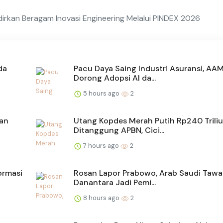
irkan Beragam Inovasi Engineering Melalui PINDEX 2026
da
Pacu Daya Saing Industri Asuransi, AA
Dorong Adopsi AI da...
5 hours ago
2
san
Utang Kopdes Merah Putih Rp240 Trili
Ditanggung APBN, Cici...
7 hours ago
2
ormasi
Rosan Lapor Prabowo, Arab Saudi Tawa
Danantara Jadi Pemi...
8 hours ago
2