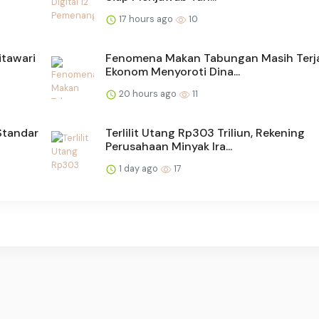
17 hours ago
10
itawari
Fenomena Makan Tabungan Masih Terj
Ekonom Menyoroti Dina...
20 hours ago
11
Standar
Terlilit Utang Rp303 Triliun, Rekening
Perusahaan Minyak Ira...
1 day ago
17