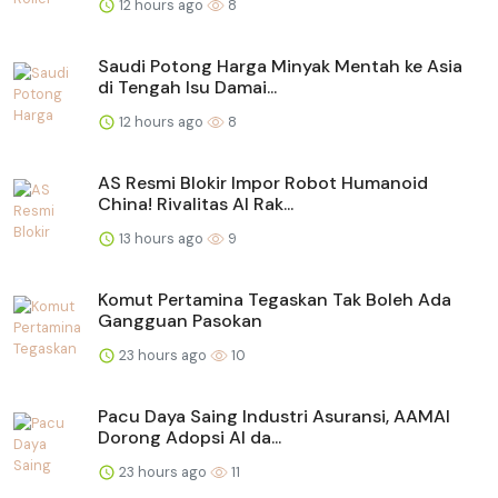
12 hours ago
8
Saudi Potong Harga Minyak Mentah ke Asia
di Tengah Isu Damai...
12 hours ago
8
AS Resmi Blokir Impor Robot Humanoid
China! Rivalitas AI Rak...
13 hours ago
9
Komut Pertamina Tegaskan Tak Boleh Ada
Gangguan Pasokan
23 hours ago
10
Pacu Daya Saing Industri Asuransi, AAMAI
Dorong Adopsi AI da...
23 hours ago
11