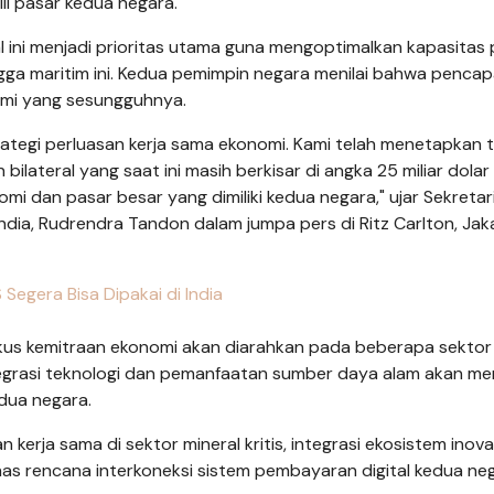
iil pasar kedua negara.
ini menjadi prioritas utama guna mengoptimalkan kapasitas 
gga maritim ini. Kedua pemimpin negara menilai bahwa pencap
nomi yang sesungguhnya.
ategi perluasan kerja sama ekonomi. Kami telah menetapkan 
lateral yang saat ini masih berkisar di angka 25 miliar dolar
mi dan pasar besar yang dimiliki kedua negara," ujar Sekretar
dia, Rudrendra Tandon dalam jumpa pers di Ritz Carlton, Jak
egera Bisa Dipakai di India
fokus kemitraan ekonomi akan diarahkan pada beberapa sekto
. Integrasi teknologi dan pemanfaatan sumber daya alam akan me
dua negara.
 kerja sama di sektor mineral kritis, integrasi ekosistem inovas
ahas rencana interkoneksi sistem pembayaran digital kedua neg