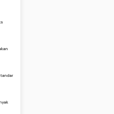
ks
jakan
Standar
inyak