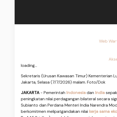
Web Wart
Akse
loading...
Sekretaris (Urusan Kawasan Timur) Kementerian Lua
Jakarta, Selasa (7/7/2026) malam. Foto/Dok
JAKARTA
- Pemerintah
Indonesia
dan
India
sepak
peningkatan nilai perdagangan bilateral secara si
Subianto dan Perdana Menteri India Narendra Modi 
berkomitmen melipatgandakan nilai
kerja sama ek