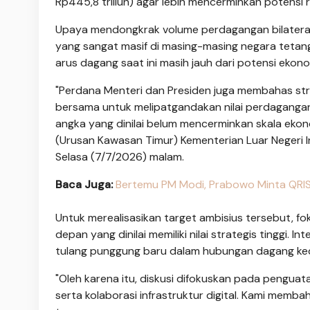
Rp445,8 triliun) agar lebih mencerminkan potensi r
Upaya mendongkrak volume perdagangan bilateral 
yang sangat masif di masing-masing negara tetan
arus dagang saat ini masih jauh dari potensi eko
"Perdana Menteri dan Presiden juga membahas str
bersama untuk melipatgandakan nilai perdagangan bi
angka yang dinilai belum mencerminkan skala ekono
(Urusan Kawasan Timur) Kementerian Luar Negeri In
Selasa (7/7/2026) malam.
Baca Juga:
Bertemu PM Modi, Prabowo Minta QRIS S
Untuk merealisasikan target ambisius tersebut, 
depan yang dinilai memiliki nilai strategis tinggi
tulang punggung baru dalam hubungan dagang ke
"Oleh karena itu, diskusi difokuskan pada penguatan
serta kolaborasi infrastruktur digital. Kami memb