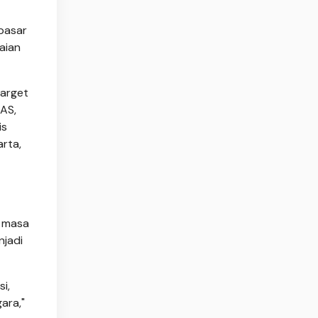
pasar
aian
target
 AS,
is
arta,
r masa
njadi
i,
ara,"