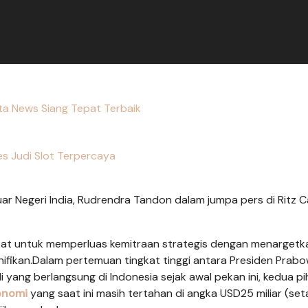
a News Siang Tepat Terbaik
s Judi Slot Terpercaya
r Negeri India, Rudrendra Tandon dalam jumpa pers di Ritz C
at untuk memperluas kemitraan strategis dengan menargetk
gnifikan.Dalam pertemuan tingkat tinggi antara Presiden Prab
yang berlangsung di Indonesia sejak awal pekan ini, kedua pi
onomi
yang saat ini masih tertahan di angka USD25 miliar (set