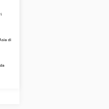
i
sia di
Ada