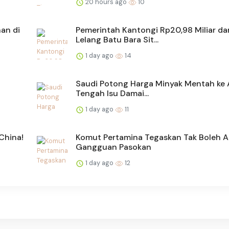
20 hours ago
10
an di
Pemerintah Kantongi Rp20,98 Miliar dar
Lelang Batu Bara Sit...
1 day ago
14
Saudi Potong Harga Minyak Mentah ke A
Tengah Isu Damai...
1 day ago
11
China!
Komut Pertamina Tegaskan Tak Boleh 
Gangguan Pasokan
1 day ago
12