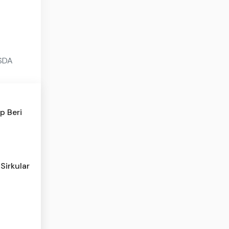
 SDA
p Beri
Sirkular
l