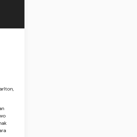
arlton,
an
owo
hak
ara