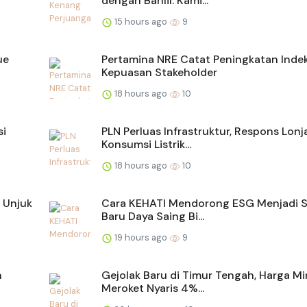
dengan Bahlil: Kami...
15 hours ago
9
ue
Pertamina NRE Catat Peningkatan Inde
Kepuasan Stakeholder
18 hours ago
10
si
PLN Perluas Infrastruktur, Respons Lon
Konsumsi Listrik...
18 hours ago
10
 Unjuk
Cara KEHATI Mendorong ESG Menjadi 
Baru Daya Saing Bi...
19 hours ago
9
n
Gejolak Baru di Timur Tengah, Harga M
Meroket Nyaris 4%...