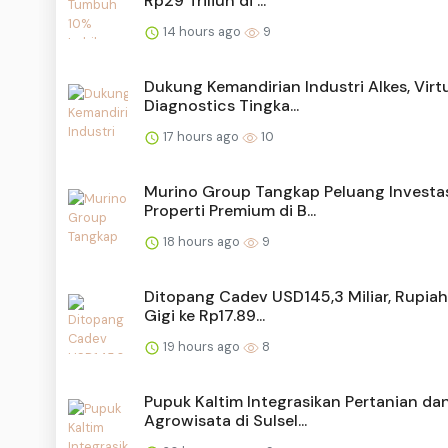
Rp29 Triliun di ...
14 hours ago
9
Dukung Kemandirian Industri Alkes, Virt
Diagnostics Tingka...
17 hours ago
10
Murino Group Tangkap Peluang Investa
Properti Premium di B...
18 hours ago
9
Ditopang Cadev USD145,3 Miliar, Rupiah
Gigi ke Rp17.89...
19 hours ago
8
Pupuk Kaltim Integrasikan Pertanian da
Agrowisata di Sulsel...