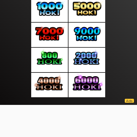
About Us
·
Contact Us
·
Terms & Conditions
·
© tepatselalu.com 2026. All rights are reserved