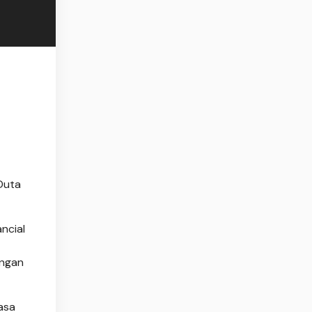
 Duta
ancial
angan
asa