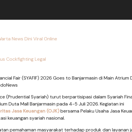
arta News Dini Viral Online
tus Cockfighting Legal
nancial Fair (SYAFIF) 2026 Goes to Banjarmasin di Main Atrium
indoNews
ce (Prudential Syariah) turut berpartisipasi dalam Syariah Fin
ium Duta Mall Banjarmasin pada 4-5 Juli 2026. Kegiatan ini
ritas Jasa Keuangan (OJK)
bersama Pelaku Usaha Jasa Keu
si keuangan syariah nasional.
atan pemahaman masyarakat terhadap produk dan layanan j