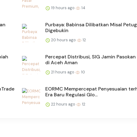
19 hours ago
14
tan
Purbaya: Babinsa Dilibatkan Misal Petug
Digebukin
20 hours ago
12
piah
Percepat Distribusi, SIG Jamin Pasoka
di Aceh Aman
21 hours ago
10
nTrade
EORMC Mempercepat Penyesuaian ter
Era Baru Regulasi Glo...
22 hours ago
12