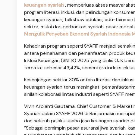
keuangan syariah
, memperluas akses masyarakat
program literasi, inklusi, dan pelindungan konsume
keuangan syariah, talkshow edukasi, edu-tainment
sektor, mulai dari perbankan syariah, pasar modal
Mengulik Penyebab Ekonomi Syariah Indonesia Ma
Kehadiran program seperti SYAFIF menjadi semaki
antara pemahaman dan pemanfaatan produk keuanga
Inklusi Keuangan (SNLIK) 2025 yang dirilis OJK ber
tercatat sebesar 43,42%, sementara indeks inklus
Kesenjangan sekitar 30% antara literasi dan ink
keuangan syariah terus meningkat, pemanfaatannya 
sinilah kolaborasi lintas industri seperti SYAFIF m
Vivin Arbianti Gautama, Chief Customer & Marketin
Syariah dalam SYAFIF 2026 di Banjarmasin merupa
dan seluruh pelaku usaha jasa keuangan syariah dal
”Sebagai pemimpin pasar asuransi jiwa syariah, 