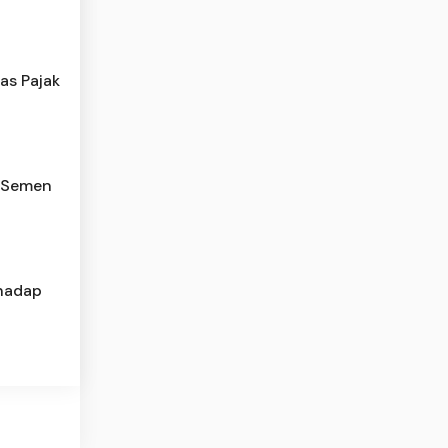
as Pajak
n Semen
hadap