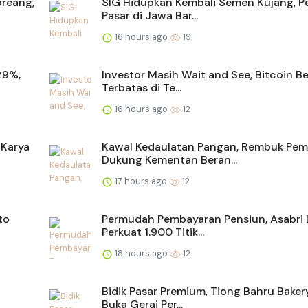
reang,
SIG Hidupkan Kembali Semen Kujang, P
Pasar di Jawa Bar...
16 hours ago
19
29%,
Investor Masih Wait and See, Bitcoin B
Terbatas di Te...
16 hours ago
12
 Karya
Kawal Kedaulatan Pangan, Rembuk Pe
Dukung Kementan Beran...
17 hours ago
12
to
Permudah Pembayaran Pensiun, Asabri 
Perkuat 1.900 Titik...
18 hours ago
12
Bidik Pasar Premium, Tiong Bahru Baker
Buka Gerai Per...