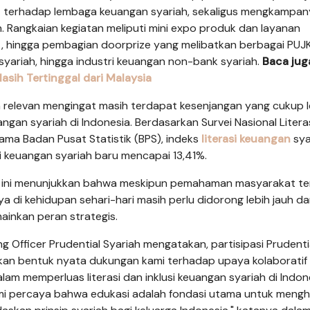
 terhadap lembaga keuangan syariah, sekaligus mengkampa
n. Rangkaian kegiatan meliputi mini expo produk dan layanan
, hingga pembagian doorprize yang melibatkan berbagai PUJK
 syariah, hingga industri keuangan non-bank syariah.
Baca jug
sih Tertinggal dari Malaysia
n relevan mengingat masih terdapat kesenjangan yang cukup 
n syariah di Indonesia. Berdasarkan Survei Nasional Litera
sama Badan Pusat Statistik (BPS), indeks
literasi keuangan
sya
i keuangan syariah baru mencapai 13,41%.
lusi ini menunjukkan bahwa meskipun pemahaman masyarakat t
di kehidupan sehari-hari masih perlu didorong lebih jauh da
emainkan peran strategis.
g Officer Prudential Syariah mengatakan, partisipasi Prudenti
kan bentuk nyata dukungan kami terhadap upaya kolaboratif
am memperluas literasi dan inklusi keuangan syariah di Indon
kami percaya bahwa edukasi adalah fondasi utama untuk meng