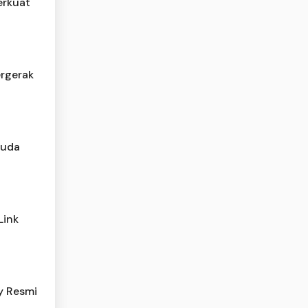
erkuat
ergerak
muda
Link
y Resmi