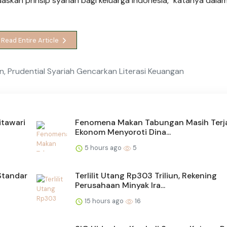
daskan prinsip syariah bagi keluarga Indonesia," katanya dalam
Read Entire Article
n, Prudential Syariah Gencarkan Literasi Keuangan
itawari
Fenomena Makan Tabungan Masih Terj
Ekonom Menyoroti Dina...
5 hours ago
5
Standar
Terlilit Utang Rp303 Triliun, Rekening
Perusahaan Minyak Ira...
15 hours ago
16