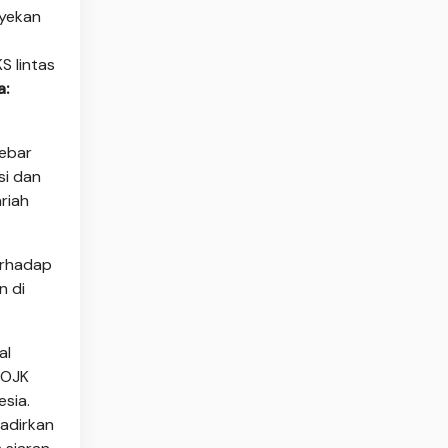
nyekan
S lintas
a:
lebar
si dan
riah
erhadap
n di
al
 OJK
esia.
hadirkan