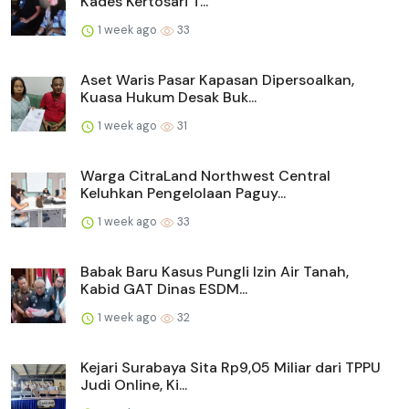
Kades Kertosari T...
1 week ago
33
Aset Waris Pasar Kapasan Dipersoalkan,
Kuasa Hukum Desak Buk...
1 week ago
31
Warga CitraLand Northwest Central
Keluhkan Pengelolaan Paguy...
1 week ago
33
Babak Baru Kasus Pungli Izin Air Tanah,
Kabid GAT Dinas ESDM...
1 week ago
32
Kejari Surabaya Sita Rp9,05 Miliar dari TPPU
Judi Online, Ki...