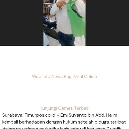
Web Info News Pagi Viral Online
Kunjungi Games Terbaik
Surabaya, Timurpos.co.id – Emi Suyanto bin Abd. Halim
kembali berhadapan dengan hukum setelah diduga terlibat
dalam peredaran narkotika jenis sabu di kawasan Gundih,