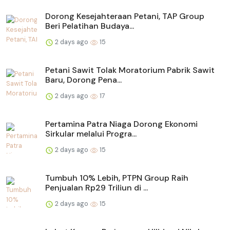
Dorong Kesejahteraan Petani, TAP Group
Beri Pelatihan Budaya...
2 days ago
15
Petani Sawit Tolak Moratorium Pabrik Sawit
Baru, Dorong Pena...
2 days ago
17
Pertamina Patra Niaga Dorong Ekonomi
Sirkular melalui Progra...
2 days ago
15
Tumbuh 10% Lebih, PTPN Group Raih
Penjualan Rp29 Triliun di ...
2 days ago
15