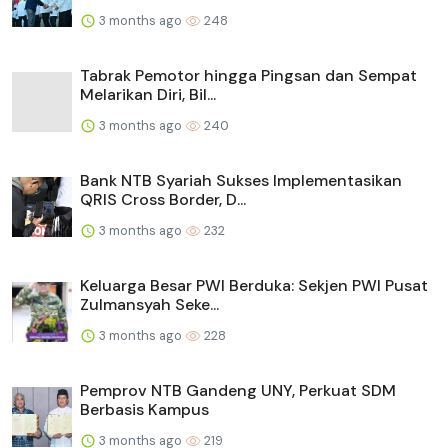
3 months ago
248
Tabrak Pemotor hingga Pingsan dan Sempat
Melarikan Diri, Bil...
3 months ago
240
Bank NTB Syariah Sukses Implementasikan
QRIS Cross Border, D...
3 months ago
232
Keluarga Besar PWI Berduka: Sekjen PWI Pusat
Zulmansyah Seke...
3 months ago
228
Pemprov NTB Gandeng UNY, Perkuat SDM
Berbasis Kampus
3 months ago
219