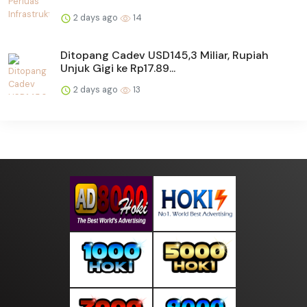
2 days ago
14
Ditopang Cadev USD145,3 Miliar, Rupiah
Unjuk Gigi ke Rp17.89...
2 days ago
13