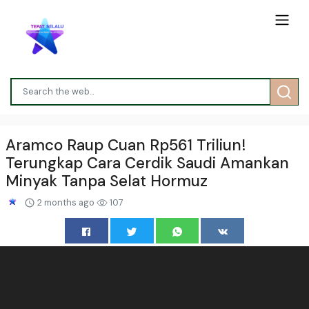
Aramco Raup Cuan Rp561 Triliun!
Terungkap Cara Cerdik Saudi Amankan
Minyak Tanpa Selat Hormuz
2 months ago
107