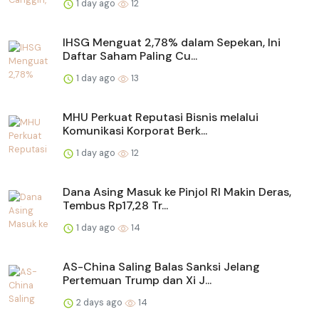
1 day ago
12
IHSG Menguat 2,78% dalam Sepekan, Ini
Daftar Saham Paling Cu...
1 day ago
13
MHU Perkuat Reputasi Bisnis melalui
Komunikasi Korporat Berk...
1 day ago
12
Dana Asing Masuk ke Pinjol RI Makin Deras,
Tembus Rp17,28 Tr...
1 day ago
14
AS-China Saling Balas Sanksi Jelang
Pertemuan Trump dan Xi J...
2 days ago
14