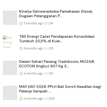
Kinerja Satresnarkoba Pamekasan Disoal,
Dugaan Pelanggaran P...
3 months ago
216
TBS Energi Catat Pendapatan Konsolidasi
Tumbuh 20,5% di Kuar...
3 months ago
215
Dalam Sehari Pasang Trashboom, MOZAIK
ECOTON Angkut 907 Kg S...
3 months ago
210
MAY DAY 2026: PPLH Bali Soroti Keadilan bagi
Pekerja Sampah ...
3 months ago
208