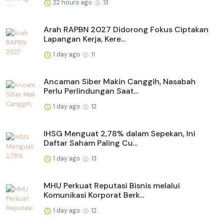
22 hours ago
13
Arah RAPBN 2027 Didorong Fokus Ciptakan
Lapangan Kerja, Kere...
1 day ago
11
Ancaman Siber Makin Canggih, Nasabah
Perlu Perlindungan Saat...
1 day ago
12
IHSG Menguat 2,78% dalam Sepekan, Ini
Daftar Saham Paling Cu...
1 day ago
13
MHU Perkuat Reputasi Bisnis melalui
Komunikasi Korporat Berk...
1 day ago
12