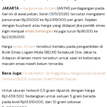
JAKARTA
-
Harga emas Antam
(ANTM) perdagangan pada
hari ini di awal pekan, Senin (11/5/2026) tercatat mengalami
penurunan Rp20.000 ke Rp2.819.000 per gram. Sejalan
dengan buyback atau harga yang didapat jika pemilik emas
ingin menjual
emas batangan
ini juga turun Rp18.000 ke
Rp2.626.000.
Harga
emas Antam
tersebut berlaku pada pengambilan di
Butik Emas Logam Mulia (BELM) Setiabudi One Jakarta.
Adapun di laman resmi tersebut untuk saat ini beberapa
macam emas masih belum tersedia.
Baca Juga:
Cetak Rekor Tertinggi Baru, Harga Emas Diramal
Tembus Rp2,9 Juta per Gram Pekan Depan
Untuk ukuran terkecil 0,5 gram dipatok dengan harga
Rp1.459.500. Sedangkan untuk satuan 5 gram berada
pada level Rp13.910.000, dan 10 gram sebesar