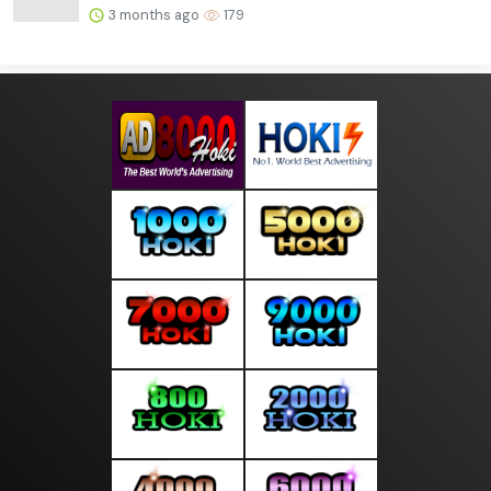
3 months ago
179