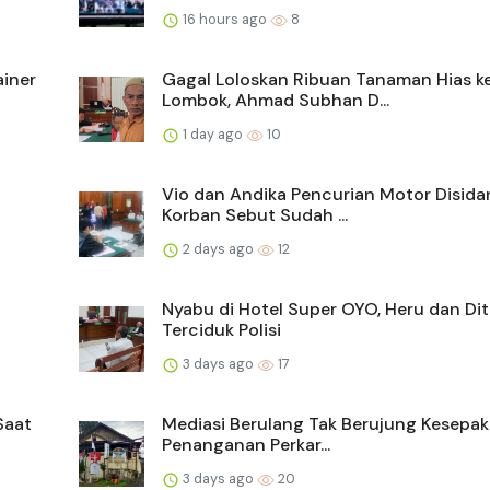
16 hours ago
8
ainer
Gagal Loloskan Ribuan Tanaman Hias k
Lombok, Ahmad Subhan D...
1 day ago
10
Vio dan Andika Pencurian Motor Disida
Korban Sebut Sudah ...
2 days ago
12
Nyabu di Hotel Super OYO, Heru dan Di
Terciduk Polisi
3 days ago
17
Saat
Mediasi Berulang Tak Berujung Kesepak
Penanganan Perkar...
3 days ago
20