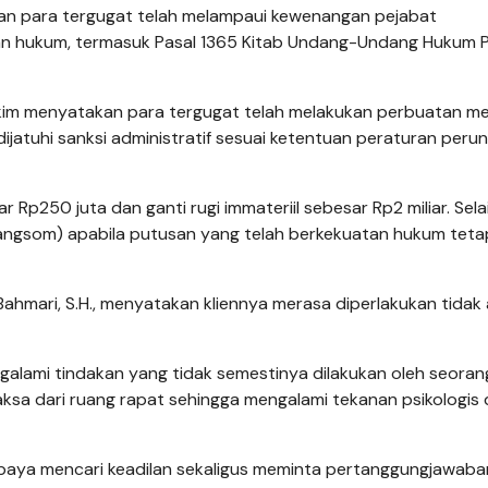
akan para tergugat telah melampaui kewenangan pejabat
n hukum, termasuk Pasal 1365 Kitab Undang-Undang Hukum 
kim menyatakan para tergugat telah melakukan perbuatan m
dijatuhi sanksi administratif sesuai ketentuan peraturan per
Rp250 juta dan ganti rugi immateriil sebesar Rp2 miliar. Selain
gsom) apabila putusan yang telah berkekuatan hukum tetap
hmari, S.H., menyatakan kliennya merasa diperlakukan tidak 
ngalami tindakan yang tidak semestinya dilakukan oleh seoran
paksa dari ruang rapat sehingga mengalami tekanan psikologis
upaya mencari keadilan sekaligus meminta pertanggungjawaba