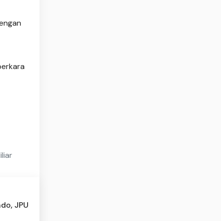
dengan
perkara
liar
ndo, JPU