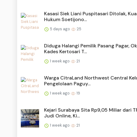
Kasasi Siek Liani Puspitasari Ditolak, Ku
Hukum Soetijono...
5 days ago
25
Diduga Halangi Pemilik Pasang Pagar, 
Kades Kertosari T...
1 week ago
21
Warga CitraLand Northwest Central Ke
Pengelolaan Paguy...
1 week ago
19
Kejari Surabaya Sita Rp9,05 Miliar dari 
Judi Online, Ki...
1 week ago
21