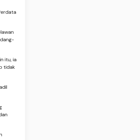
Perdata
elawan
undang-
 itu, ia
 tidak
adil
g
 dan
n