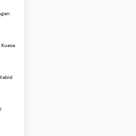
ngan
, Kuasa
 Kabid
PU