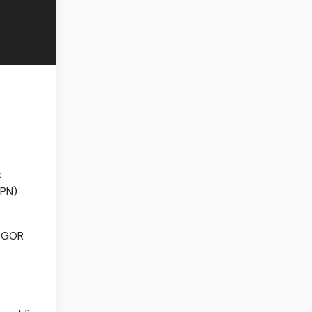
k
(PN)
a GOR