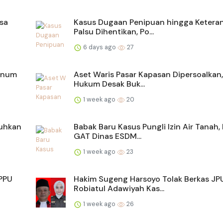
asa
Kasus Dugaan Penipuan hingga Ketera
Palsu Dihentikan, Po...
6 days ago
27
Oknum
Aset Waris Pasar Kapasan Dipersoalkan
Hukum Desak Buk...
1 week ago
20
luhkan
Babak Baru Kasus Pungli Izin Air Tanah,
GAT Dinas ESDM...
1 week ago
23
TPPU
Hakim Sugeng Harsoyo Tolak Berkas J
Robiatul Adawiyah Kas...
1 week ago
26