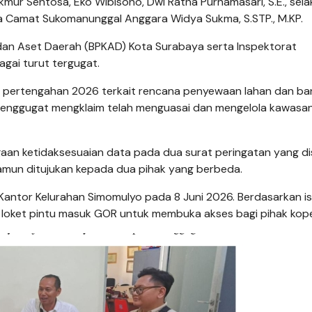
ur Sentosa, Eko Wibisono, Dwi Ratna Purnamasari, S.E., selak
ta Camat Sukomanunggal Anggara Widya Sukma, S.STP., M.KP.
dan Aset Daerah (BPKAD) Kota Surabaya serta Inspektorat
gai turut tergugat.
da pertengahan 2026 terkait rencana penyewaan lahan dan b
Penggugat mengklaim telah menguasai dan mengelola kawasa
aan ketidaksesuaian data pada dua surat peringatan yang d
amun ditujukan kepada dua pihak yang berbeda.
Kantor Kelurahan Simomulyo pada 8 Juni 2026. Berdasarkan is
loket pintu masuk GOR untuk membuka akses bagi pihak kope