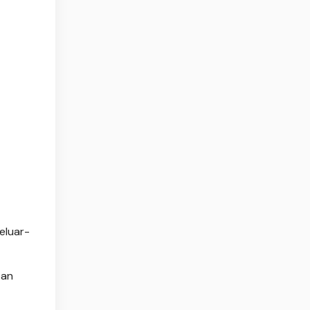
eluar-
pan