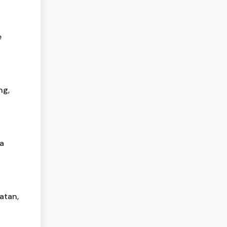
e
ng,
ta
atan,