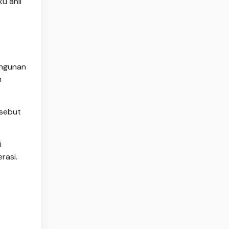
u ahli
angunan
n
isebut
i
rasi.