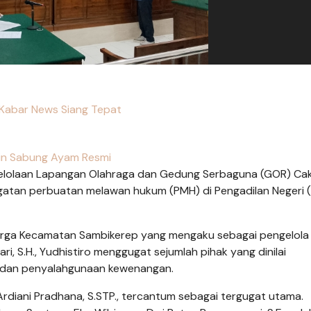
Kabar News Siang Tepat
in Sabung Ayam Resmi
ngelolaan Lapangan Olahraga dan Gedung Serbaguna (GOR) Ca
atan perbuatan melawan hukum (PMH) di Pengadilan Negeri 
warga Kecamatan Sambikerep yang mengaku sebagai pengelol
, S.H., Yudhistiro menggugat sejumlah pihak yang dinilai
 dan penyalahgunaan kewenangan.
rdiani Pradhana, S.STP., tercantum sebagai tergugat utama.