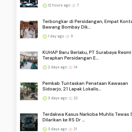
12 hours ago
7
Terbongkar di Persidangan, Empat Kont
Bawang Bombay Dik...
1 day ago
9
KUHAP Baru Berlaku, PT Surabaya Resmi
Terapkan Persidangan E...
2 days ago
14
Pemkab Tuntaskan Penataan Kawasan
Sidoarjo, 21 Lapak Lokalis...
3 days ago
22
Terdakwa Kasus Narkoba Muhlis Tewas 
Dilarikan ke RS Dr ...
3 days ago
21