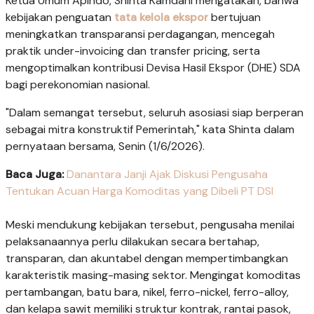
Ketua Umum Apindo, Shinta Kamdani mengatakan, bahwa
kebijakan penguatan
tata kelola ekspor
bertujuan
meningkatkan transparansi perdagangan, mencegah
praktik under-invoicing dan transfer pricing, serta
mengoptimalkan kontribusi Devisa Hasil Ekspor (DHE) SDA
bagi perekonomian nasional.
"Dalam semangat tersebut, seluruh asosiasi siap berperan
sebagai mitra konstruktif Pemerintah," kata Shinta dalam
pernyataan bersama, Senin (1/6/2026).
Baca Juga:
Danantara Janji Ajak Diskusi Pengusaha
Tentukan Acuan Harga Komoditas yang Dibeli PT DSI
Meski mendukung kebijakan tersebut, pengusaha menilai
pelaksanaannya perlu dilakukan secara bertahap,
transparan, dan akuntabel dengan mempertimbangkan
karakteristik masing-masing sektor. Mengingat komoditas
pertambangan, batu bara, nikel, ferro-nickel, ferro-alloy,
dan kelapa sawit memiliki struktur kontrak, rantai pasok,