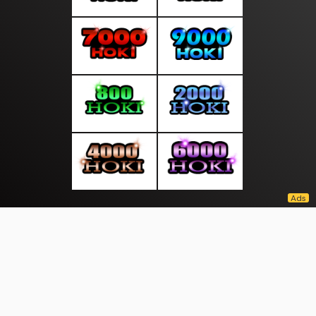
About Us
·
Contact Us
·
Terms & Conditions
·
© tepatselalu.com 2026. All rights are reserved
Aceh Book|
Timur Page |
|
|