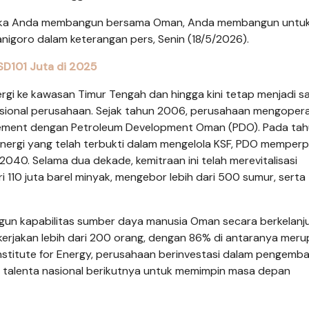
ketika Anda membangun bersama Oman, Anda membangun untuk
anigoro dalam keterangan pers, Senin (18/5/2026).
SD101 Juta di 2025
 ke kawasan Timur Tengah dan hingga kini tetap menjadi sa
rnasional perusahaan. Sejak tahun 2006, perusahaan mengoper
greement dengan Petroleum Development Oman (PDO). Pada ta
nergi yang telah terbukti dalam mengelola KSF, PDO memper
2040. Selama dua dekade, kemitraan ini telah merevitalisasi
110 juta barel minyak, mengebor lebih dari 500 sumur, serta
angun kapabilitas sumber daya manusia Oman secara berkelanju
erjakan lebih dari 200 orang, dengan 86% di antaranya mer
stitute for Energy, perusahaan berinvestasi dalam pengemb
talenta nasional berikutnya untuk memimpin masa depan