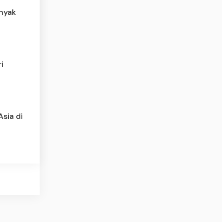
inyak
i
sia di