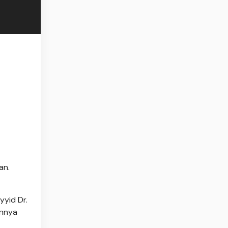
an.
yyid Dr.
innya