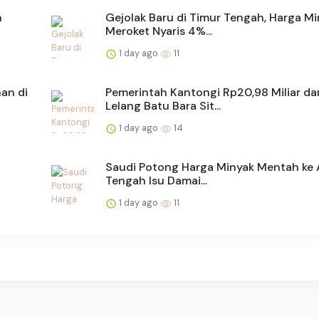
n
Gejolak Baru di Timur Tengah, Harga M
Meroket Nyaris 4%...
1 day ago
11
an di
Pemerintah Kantongi Rp20,98 Miliar dar
Lelang Batu Bara Sit...
1 day ago
14
Saudi Potong Harga Minyak Mentah ke A
Tengah Isu Damai...
1 day ago
11