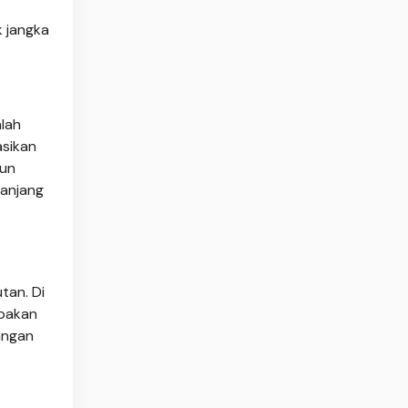
 jangka
lah
asikan
hun
panjang
tan. Di
upakan
angan