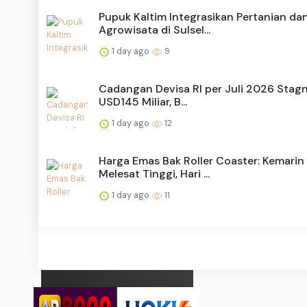
Pupuk Kaltim Integrasikan Pertanian da
Agrowisata di Sulsel...
1 day ago
9
Cadangan Devisa RI per Juli 2026 Stagn
USD145 Miliar, B...
1 day ago
12
Harga Emas Bak Roller Coaster: Kemarin
Melesat Tinggi, Hari ...
1 day ago
11