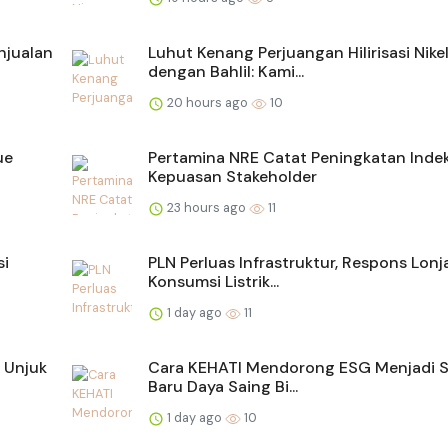
njualan
Luhut Kenang Perjuangan Hilirisasi Nike
dengan Bahlil: Kami...
20 hours ago
10
ue
Pertamina NRE Catat Peningkatan Inde
Kepuasan Stakeholder
23 hours ago
11
si
PLN Perluas Infrastruktur, Respons Lon
Konsumsi Listrik...
1 day ago
11
 Unjuk
Cara KEHATI Mendorong ESG Menjadi 
Baru Daya Saing Bi...
1 day ago
10