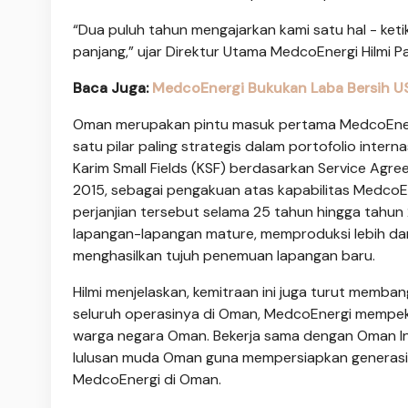
“Dua puluh tahun mengajarkan kami satu hal - 
panjang,” ujar Direktur Utama MedcoEnergi Hilmi P
Baca Juga:
MedcoEnergi Bukukan Laba Bersih U
Oman merupakan pintu masuk pertama MedcoEnergi
satu pilar paling strategis dalam portofolio inte
Karim Small Fields (KSF) berdasarkan Service A
2015, sebagai pengakuan atas kapabilitas MedcoE
perjanjian tersebut selama 25 tahun hingga tahun 
lapangan-lapangan mature, memproduksi lebih dari 
menghasilkan tujuh penemuan lapangan baru.
Hilmi menjelaskan, kemitraan ini juga turut memb
seluruh operasinya di Oman, MedcoEnergi mempek
warga negara Oman. Bekerja sama dengan Oman In
lulusan muda Oman guna mempersiapkan generasi 
MedcoEnergi di Oman.