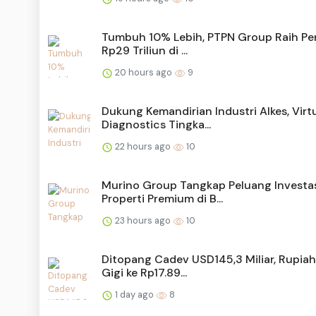
Tumbuh 10% Lebih, PTPN Group Raih Pe
Rp29 Triliun di ...
20 hours ago
9
Dukung Kemandirian Industri Alkes, Virt
Diagnostics Tingka...
22 hours ago
10
Murino Group Tangkap Peluang Investa
Properti Premium di B...
23 hours ago
10
Ditopang Cadev USD145,3 Miliar, Rupiah
Gigi ke Rp17.89...
1 day ago
8