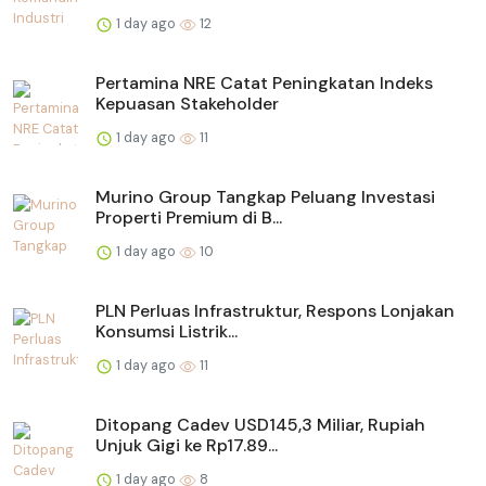
1 day ago
12
Pertamina NRE Catat Peningkatan Indeks
Kepuasan Stakeholder
1 day ago
11
Murino Group Tangkap Peluang Investasi
Properti Premium di B...
1 day ago
10
PLN Perluas Infrastruktur, Respons Lonjakan
Konsumsi Listrik...
1 day ago
11
Ditopang Cadev USD145,3 Miliar, Rupiah
Unjuk Gigi ke Rp17.89...
1 day ago
8