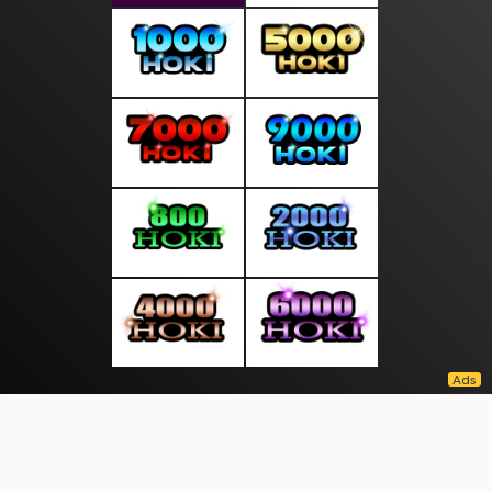
About Us
·
Contact Us
·
Terms & Conditions
·
© tepatselalu.com 2026. All rights are reserved