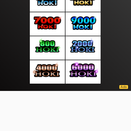
About Us
·
Contact Us
·
Terms & Conditions
·
© tepatselalu.com 2026. All rights are reserved
Aceh Book|
Timur Page |
|
|