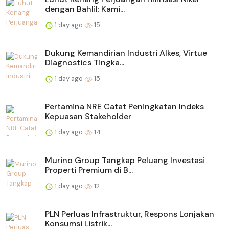
dengan Bahlil: Kami...
1 day ago
15
Dukung Kemandirian Industri Alkes, Virtue
Diagnostics Tingka...
1 day ago
15
Pertamina NRE Catat Peningkatan Indeks
Kepuasan Stakeholder
1 day ago
14
Murino Group Tangkap Peluang Investasi
Properti Premium di B...
1 day ago
12
PLN Perluas Infrastruktur, Respons Lonjakan
Konsumsi Listrik...