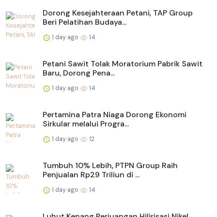
Dorong Kesejahteraan Petani, TAP Group
Beri Pelatihan Budaya...
1 day ago
14
Petani Sawit Tolak Moratorium Pabrik Sawit
Baru, Dorong Pena...
1 day ago
14
Pertamina Patra Niaga Dorong Ekonomi
Sirkular melalui Progra...
1 day ago
12
Tumbuh 10% Lebih, PTPN Group Raih
Penjualan Rp29 Triliun di ...
1 day ago
14
Luhut Kenang Perjuangan Hilirisasi Nikel