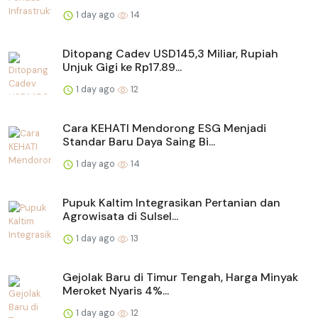
1 day ago
14
Ditopang Cadev USD145,3 Miliar, Rupiah
Unjuk Gigi ke Rp17.89...
1 day ago
12
Cara KEHATI Mendorong ESG Menjadi
Standar Baru Daya Saing Bi...
1 day ago
14
Pupuk Kaltim Integrasikan Pertanian dan
Agrowisata di Sulsel...
1 day ago
13
Gejolak Baru di Timur Tengah, Harga Minyak
Meroket Nyaris 4%...
1 day ago
12