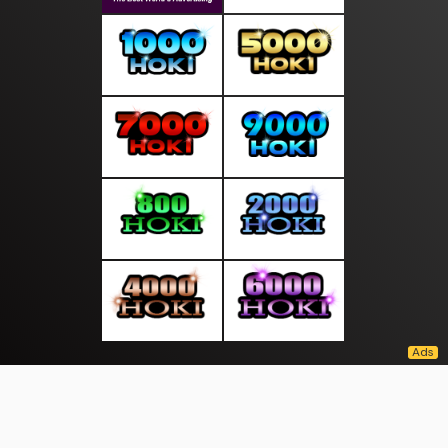
About Us
·
Contact Us
·
Terms & Conditions
·
© tepatselalu.com 2026. All rights are reserved