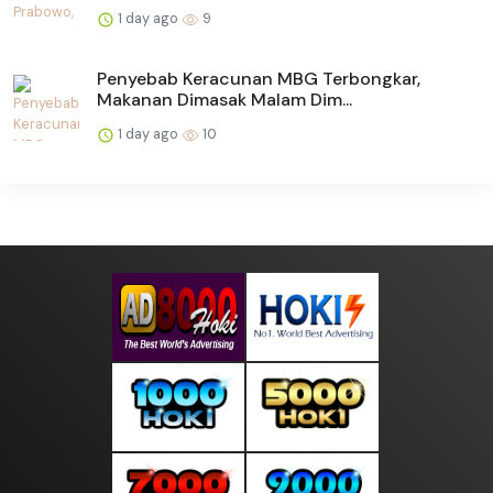
1 day ago
9
Penyebab Keracunan MBG Terbongkar,
Makanan Dimasak Malam Dim...
1 day ago
10