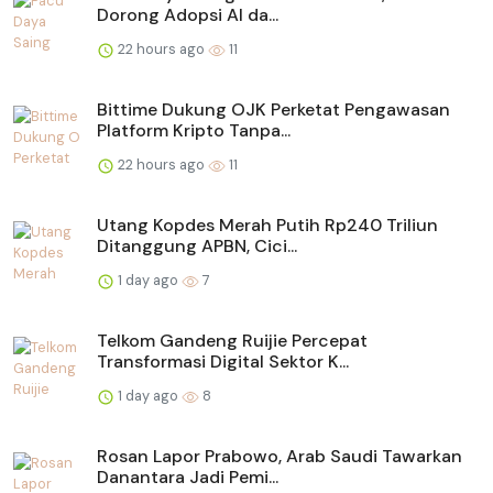
Dorong Adopsi AI da...
22 hours ago
11
Bittime Dukung OJK Perketat Pengawasan
Platform Kripto Tanpa...
22 hours ago
11
Utang Kopdes Merah Putih Rp240 Triliun
Ditanggung APBN, Cici...
1 day ago
7
Telkom Gandeng Ruijie Percepat
Transformasi Digital Sektor K...
1 day ago
8
Rosan Lapor Prabowo, Arab Saudi Tawarkan
Danantara Jadi Pemi...