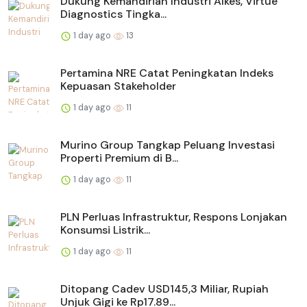
Dukung Kemandirian Industri Alkes, Virtue
Diagnostics Tingka...
1 day ago
13
Pertamina NRE Catat Peningkatan Indeks
Kepuasan Stakeholder
1 day ago
11
Murino Group Tangkap Peluang Investasi
Properti Premium di B...
1 day ago
11
PLN Perluas Infrastruktur, Respons Lonjakan
Konsumsi Listrik...
1 day ago
11
Ditopang Cadev USD145,3 Miliar, Rupiah
Unjuk Gigi ke Rp17.89...