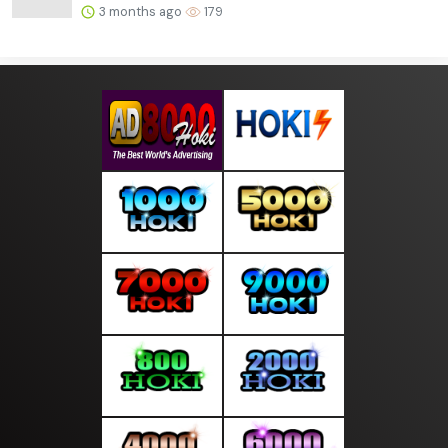
3 months ago
179