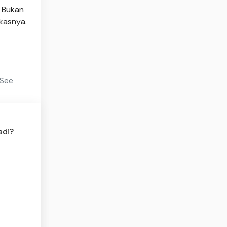
. Bukan
kasnya.
 See
adi?