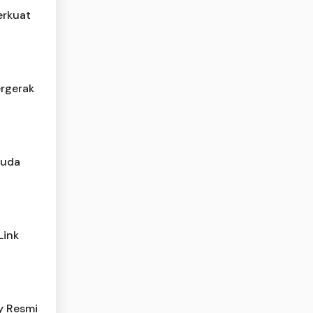
erkuat
ergerak
muda
Link
y Resmi