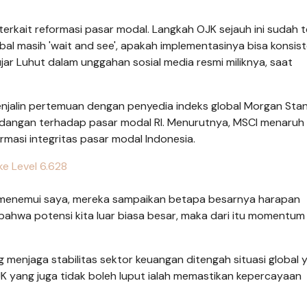
rkait reformasi pasar modal. Langkah OJK sejauh ini sudah t
obal masih 'wait and see', apakah implementasinya bisa konsis
ujar Luhut dalam unggahan sosial media resmi miliknya, saat
njalin pertemuan dengan penyedia indeks global Morgan Stan
ndangan terhadap pasar modal RI. Menurutnya, MSCI menaruh
masi integritas pasar modal Indonesia.
e Level 6.628
ng menemui saya, mereka sampaikan betapa besarnya harapan
 bahwa potensi kita luar biasa besar, maka dari itu momentu
menjaga stabilitas sektor keuangan ditengah situasi global 
JK yang juga tidak boleh luput ialah memastikan kepercayaan