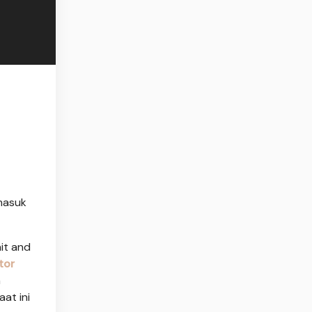
masuk
it and
tor
h
at ini