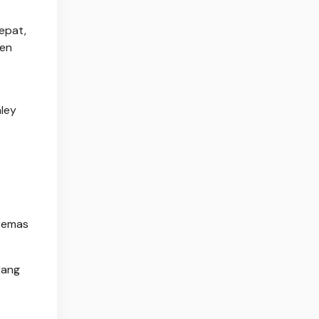
epat,
ten
ley
m emas
yang