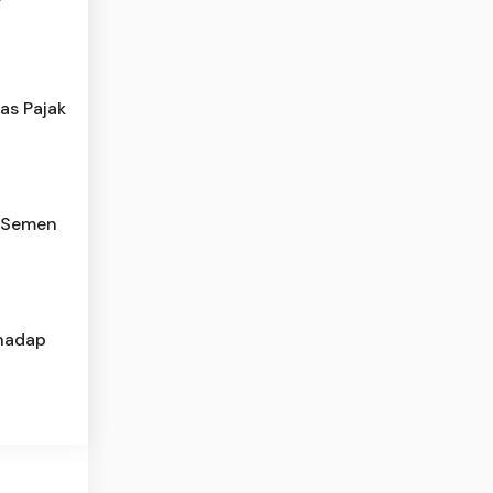
as Pajak
n Semen
hadap