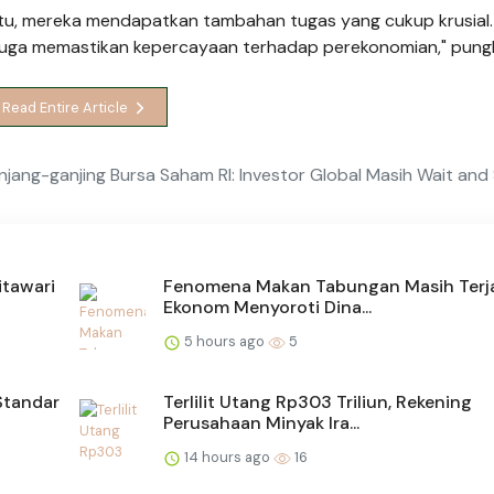
entu, mereka mendapatkan tambahan tugas yang cukup krusial
i juga memastikan kepercayaan terhadap perekonomian," pung
Read Entire Article
jang-ganjing Bursa Saham RI: Investor Global Masih Wait and
itawari
Fenomena Makan Tabungan Masih Terj
Ekonom Menyoroti Dina...
5 hours ago
5
Standar
Terlilit Utang Rp303 Triliun, Rekening
Perusahaan Minyak Ira...
14 hours ago
16