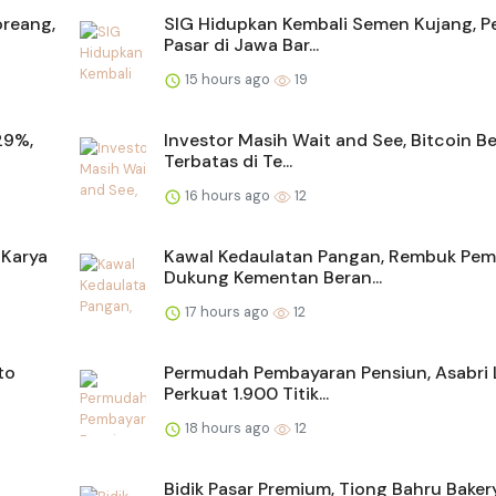
reang,
SIG Hidupkan Kembali Semen Kujang, P
Pasar di Jawa Bar...
15 hours ago
19
29%,
Investor Masih Wait and See, Bitcoin B
Terbatas di Te...
16 hours ago
12
 Karya
Kawal Kedaulatan Pangan, Rembuk Pe
Dukung Kementan Beran...
17 hours ago
12
to
Permudah Pembayaran Pensiun, Asabri 
Perkuat 1.900 Titik...
18 hours ago
12
Bidik Pasar Premium, Tiong Bahru Baker