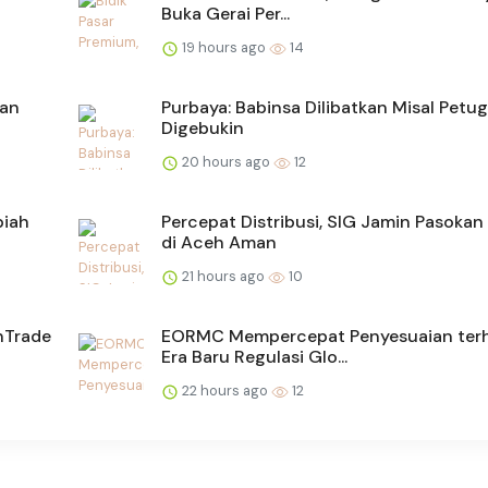
Buka Gerai Per...
19 hours ago
14
tan
Purbaya: Babinsa Dilibatkan Misal Petug
Digebukin
20 hours ago
12
piah
Percepat Distribusi, SIG Jamin Pasoka
di Aceh Aman
21 hours ago
10
nTrade
EORMC Mempercepat Penyesuaian ter
Era Baru Regulasi Glo...
22 hours ago
12