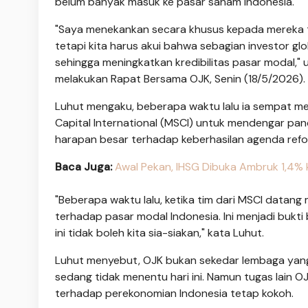
belum banyak masuk ke pasar saham Indonesia.
"Saya menekankan secara khusus kepada mereka te
tetapi kita harus akui bahwa sebagian investor gl
sehingga meningkatkan kredibilitas pasar modal," 
melakukan Rapat Bersama OJK, Senin (18/5/2026).
Luhut mengaku, beberapa waktu lalu ia sempat me
Capital International (MSCI) untuk mendengar pa
harapan besar terhadap keberhasilan agenda refor
Baca Juga:
Awal Pekan, IHSG Dibuka Ambruk 1,4% k
"Beberapa waktu lalu, ketika tim dari MSCI data
terhadap pasar modal Indonesia. Ini menjadi bukti
ini tidak boleh kita sia-siakan," kata Luhut.
Luhut menyebut, OJK bukan sekedar lembaga yang 
sedang tidak menentu hari ini. Namun tugas lain O
terhadap perekonomian Indonesia tetap kokoh.