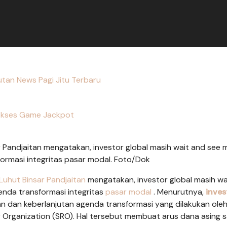
tan News Pagi Jitu Terbaru
kses Game Jackpot
 Pandjaitan mengatakan, investor global masih wait and see 
ormasi integritas pasar modal. Foto/Dok
Luhut Binsar Pandjaitan
mengatakan, investor global masih wa
enda transformasi integritas
pasar modal
. Menurutnya,
inves
an dan keberlanjutan agenda transformasi yang dilakukan ole
 Organization (SRO). Hal tersebut membuat arus dana asing sa