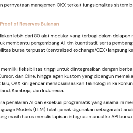
an pernyataan manajemen OKX terkait fungsionalitas sistem b
Proof of Reserves Bulanan
diakan lebih dari 80 alat modular yang terbagi dalam delapan
untuk membantu pengembang AI, tim kuantitatif, serta pemban
itas bursa terpusat (centralized exchange/CEX) langsung k
emiliki fleksibilitas tinggi untuk diintegrasikan dengan berbag
 Cursor, dan Cline, hingga agen kustom yang dibangun memak
lalu, OKX kini gencar mensosialisasikan teknologi ini ke komun
iland, Kamboja, dan Indonesia.
ra penalaran AI dan eksekusi programatik yang selama ini me
anguage Models (LLM) telah jamak digunakan sebagai alat anali
ng masih harus menulis lapisan integrasi manual ke API bursa