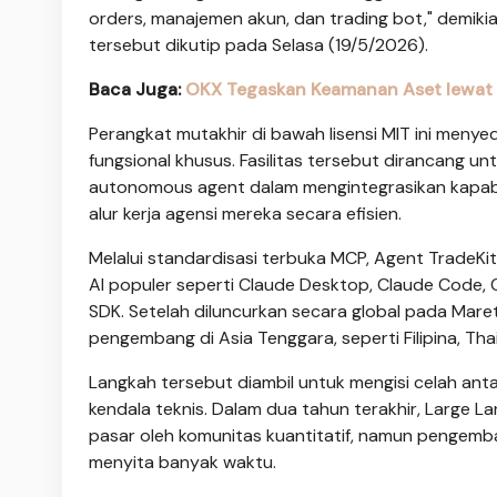
orders, manajemen akun, dan trading bot," demiki
tersebut dikutip pada Selasa (19/5/2026).
Baca Juga:
OKX Tegaskan Keamanan Aset lewat 
Perangkat mutakhir di bawah lisensi MIT ini menye
fungsional khusus. Fasilitas tersebut dirancang 
autonomous agent dalam mengintegrasikan kapabil
alur kerja agensi mereka secara efisien.
Melalui standardisasi terbuka MCP, Agent TradeKit m
AI populer seperti Claude Desktop, Claude Code,
SDK. Setelah diluncurkan secara global pada Maret 
pengembang di Asia Tenggara, seperti Filipina, Tha
Langkah tersebut diambil untuk mengisi celah anta
kendala teknis. Dalam dua tahun terakhir, Large L
pasar oleh komunitas kuantitatif, namun pengemba
menyita banyak waktu.