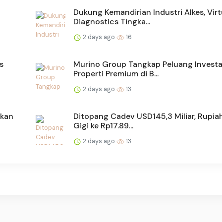
Dukung Kemandirian Industri Alkes, Vir
Diagnostics Tingka...
2 days ago
16
s
Murino Group Tangkap Peluang Investa
Properti Premium di B...
2 days ago
13
akan
Ditopang Cadev USD145,3 Miliar, Rupia
Gigi ke Rp17.89...
2 days ago
13