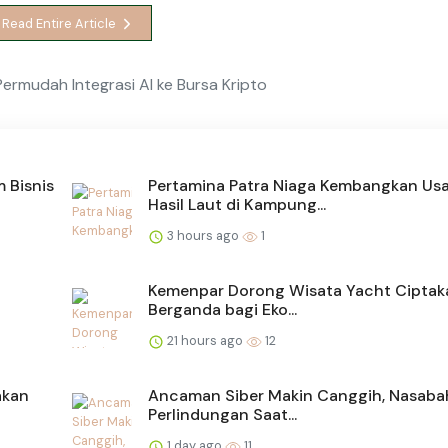
Read Entire Article
Permudah Integrasi AI ke Bursa Kripto
 Bisnis
Pertamina Patra Niaga Kembangkan Us
Hasil Laut di Kampung...
3 hours ago
1
Kemenpar Dorong Wisata Yacht Ciptak
Berganda bagi Eko...
21 hours ago
12
akan
Ancaman Siber Makin Canggih, Nasabah
Perlindungan Saat...
1 day ago
11