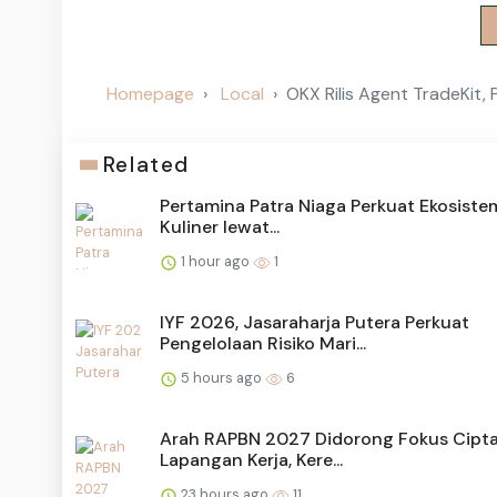
Homepage
Local
OKX Rilis Agent TradeKit, 
Related
Pertamina Patra Niaga Perkuat Ekosistem
Kuliner lewat...
1 hour ago
1
IYF 2026, Jasaraharja Putera Perkuat
Pengelolaan Risiko Mari...
5 hours ago
6
Arah RAPBN 2027 Didorong Fokus Cipt
Lapangan Kerja, Kere...
23 hours ago
11