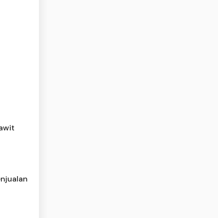
awit
njualan