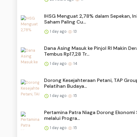
IHSG Menguat 2,78% dalam Sepekan, Ini
Saham Paling Cu...
1 day ago
13
Dana Asing Masuk ke Pinjol RI Makin Der
Tembus Rp17,28 Tr...
1 day ago
14
Dorong Kesejahteraan Petani, TAP Group
Pelatihan Budaya...
1 day ago
15
Pertamina Patra Niaga Dorong Ekonomi S
melalui Progra...
1 day ago
15