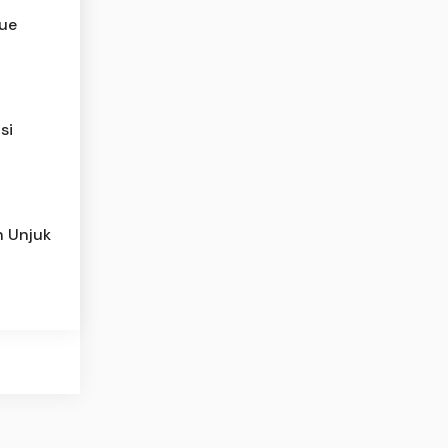
tue
si
h Unjuk