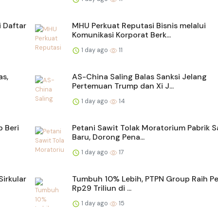
 Daftar
MHU Perkuat Reputasi Bisnis melalui
Komunikasi Korporat Berk...
1 day ago
11
as,
AS-China Saling Balas Sanksi Jelang
Pertemuan Trump dan Xi J...
1 day ago
14
 Beri
Petani Sawit Tolak Moratorium Pabrik S
Baru, Dorong Pena...
1 day ago
17
irkular
Tumbuh 10% Lebih, PTPN Group Raih Pe
Rp29 Triliun di ...
1 day ago
15