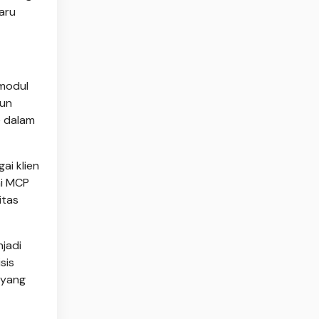
aru
 modul
gun
e dalam
ai klien
ai MCP
itas
njadi
sis
 yang