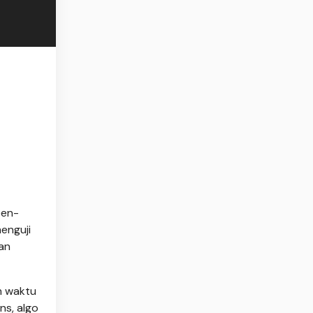
pen-
enguji
an
m waktu
ns, algo