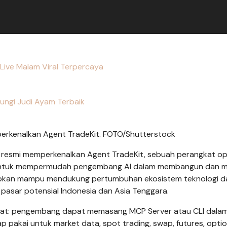
Live Malam Viral Terpercaya
ungi Judi Ayam Terbaik
perkenalkan Agent TradeKit. FOTO/Shutterstock
X resmi memperkenalkan Agent TradeKit, sebuah perangkat o
 untuk mempermudah pengembang AI dalam membangun dan m
harapkan mampu mendukung pertumbuhan ekosistem teknologi d
di pasar potensial Indonesia dan Asia Tenggara.
ngkat: pengembang dapat memasang MCP Server atau CLI dala
ap pakai untuk market data, spot trading, swap, futures, optio