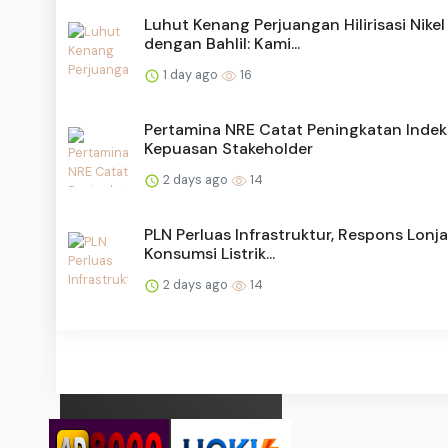
Luhut Kenang Perjuangan Hilirisasi Nikel
dengan Bahlil: Kami...
1 day ago
16
Pertamina NRE Catat Peningkatan Indek
Kepuasan Stakeholder
2 days ago
14
PLN Perluas Infrastruktur, Respons Lonj
Konsumsi Listrik...
2 days ago
14