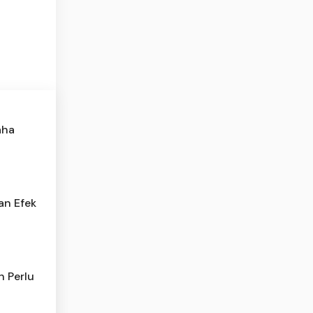
aha
an Efek
 Perlu