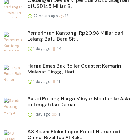
Cadangan Devisa RI per Juli 2026 Stagnan
di USD145 Miliar, B...
22 hours ago
12
Pemerintah Kantongi Rp20,98 Miliar dari
Lelang Batu Bara Sit...
1 day ago
14
Harga Emas Bak Roller Coaster: Kemarin
Melesat Tinggi, Hari ...
1 day ago
11
Saudi Potong Harga Minyak Mentah ke Asia
di Tengah Isu Damai...
1 day ago
11
AS Resmi Blokir Impor Robot Humanoid
China! Rivalitas AI Rak...