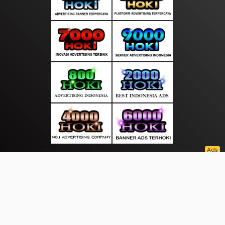
About Us
·
Contact Us
·
Terms & Conditions
·
© tepatselalu.com 2026. All rights are reserved
Aceh Book|
Timur Page |
|
|