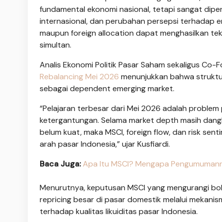
fundamental ekonomi nasional, tetapi sangat dipeng
internasional, dan perubahan persepsi terhadap em
maupun foreign allocation dapat menghasilkan tek
simultan.
Analis Ekonomi Politik Pasar Saham sekaligus Co-Fo
Rebalancing Mei 2026
menunjukkan bahwa struktur
sebagai dependent emerging market.
“Pelajaran terbesar dari Mei 2026 adalah problem 
ketergantungan. Selama market depth masih dangka
belum kuat, maka MSCI, foreign flow, dan risk sen
arah pasar Indonesia,” ujar Kusfiardi.
Baca Juga:
Apa Itu MSCI? Mengapa Pengumumann
Menurutnya, keputusan MSCI yang mengurangi bob
repricing besar di pasar domestik melalui mekani
terhadap kualitas likuiditas pasar Indonesia.