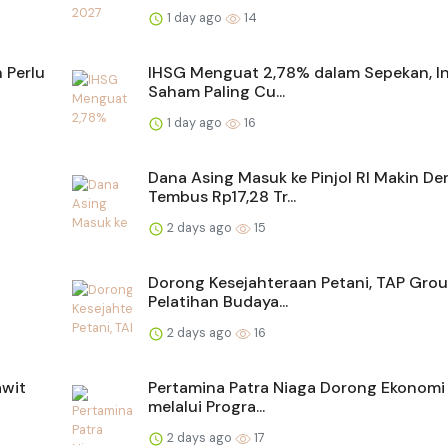
1 day ago
14
 Perlu
IHSG Menguat 2,78% dalam Sepekan, In
Saham Paling Cu...
1 day ago
16
Dana Asing Masuk ke Pinjol RI Makin Der
Tembus Rp17,28 Tr...
2 days ago
15
Dorong Kesejahteraan Petani, TAP Grou
Pelatihan Budaya...
2 days ago
16
awit
Pertamina Patra Niaga Dorong Ekonomi 
melalui Progra...
2 days ago
17