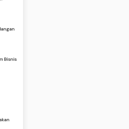
dangan
m Bisnis
akan