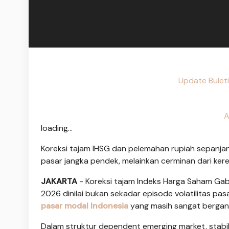
Update Bulet
A
loading...
Koreksi tajam IHSG dan pelemahan rupiah sepanjang
pasar jangka pendek, melainkan cerminan dari ker
JAKARTA
- Koreksi tajam Indeks Harga Saham Ga
2026 dinilai bukan sekadar episode volatilitas pa
pasar modal Indonesia
yang masih sangat bergant
Dalam struktur dependent emerging market, stabi