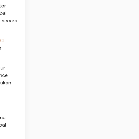
tor
bal
k secara
CI
n
tur
ance
tukan
icu
bal