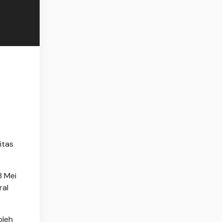
itas
3 Mei
ral
oleh