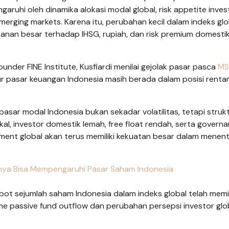
aruhi oleh dinamika alokasi modal global, risk appetite inves
erging markets. Karena itu, perubahan kecil dalam indeks glo
anan besar terhadap IHSG, rupiah, dan risk premium domesti
under FINE Institute, Kusfiardi menilai gejolak pasar pasca
MS
 pasar keuangan Indonesia masih berada dalam posisi renta
pasar modal Indonesia bukan sekadar volatilitas, tetapi struk
l, investor domestik lemah, free float rendah, serta govern
timent global akan terus memiliki kekuatan besar dalam menen
ya Bisa Mempengaruhi Pasar Saham Indonesia
ot sejumlah saham Indonesia dalam indeks global telah mem
sme passive fund outflow dan perubahan persepsi investor glo