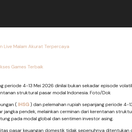
in Live Malam Akurat Terpercaya
kses Games Terbaik
 periode 4-13 Mei 2026 dinilai bukan sekadar episode volatil
entanan struktural pasar modal Indonesia. Foto/Dok
bungan (
IHSG
) dan pelemahan rupiah sepanjang periode 4-1
sar jangka pendek, melainkan cerminan dari kerentanan struktu
ung pada modal global dan sentimen investor asing.
litas pasar keuangan domestik tidak sepenuhnya ditentukan 