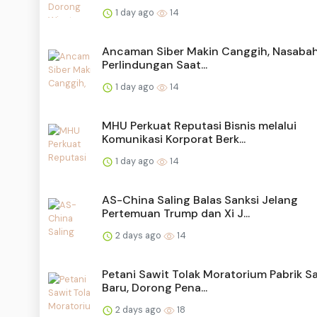
1 day ago
14
Ancaman Siber Makin Canggih, Nasabah
Perlindungan Saat...
1 day ago
14
MHU Perkuat Reputasi Bisnis melalui
Komunikasi Korporat Berk...
1 day ago
14
AS-China Saling Balas Sanksi Jelang
Pertemuan Trump dan Xi J...
2 days ago
14
Petani Sawit Tolak Moratorium Pabrik S
Baru, Dorong Pena...
2 days ago
18