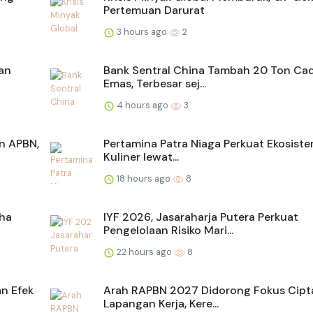
Pertemuan Darurat
3 hours ago
2
an
Bank Sentral China Tambah 20 Ton Ca
Emas, Terbesar sej...
4 hours ago
3
an APBN,
Pertamina Patra Niaga Perkuat Ekosiste
Kuliner lewat...
18 hours ago
8
aha
IYF 2026, Jasaraharja Putera Perkuat
Pengelolaan Risiko Mari...
22 hours ago
8
n Efek
Arah RAPBN 2027 Didorong Fokus Cipt
Lapangan Kerja, Kere...