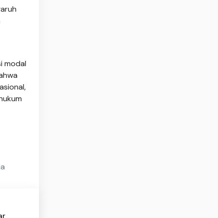
garuh
a
si modal
bahwa
asional,
s hukum
ia
ar