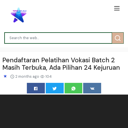
Pendaftaran Pelatihan Vokasi Batch 2
Masih Terbuka, Ada Pilihan 24 Kejuruan
2 months ago
104