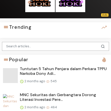
Trending
Popular
Tuntutan 5 Tahun Penjara dalam Perkara TPPU
Narkoba Dony Adi...
2 months ago
545
MNC Sekuritas dan Gerbangtara Dorong
Literasi Investasi Pere...
2 months ago
464