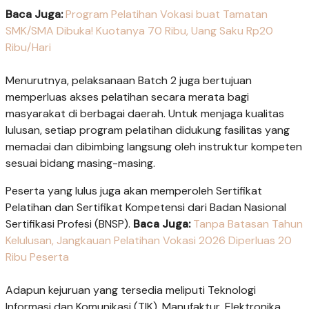
Baca Juga:
Program Pelatihan Vokasi buat Tamatan
SMK/SMA Dibuka! Kuotanya 70 Ribu, Uang Saku Rp20
Ribu/Hari
Menurutnya, pelaksanaan Batch 2 juga bertujuan
memperluas akses pelatihan secara merata bagi
masyarakat di berbagai daerah. Untuk menjaga kualitas
lulusan, setiap program pelatihan didukung fasilitas yang
memadai dan dibimbing langsung oleh instruktur kompeten
sesuai bidang masing-masing.
Peserta yang lulus juga akan memperoleh Sertifikat
Pelatihan dan Sertifikat Kompetensi dari Badan Nasional
Sertifikasi Profesi (BNSP).
Baca Juga:
Tanpa Batasan Tahun
Kelulusan, Jangkauan Pelatihan Vokasi 2026 Diperluas 20
Ribu Peserta
Adapun kejuruan yang tersedia meliputi Teknologi
Informasi dan Komunikasi (TIK), Manufaktur, Elektronika,