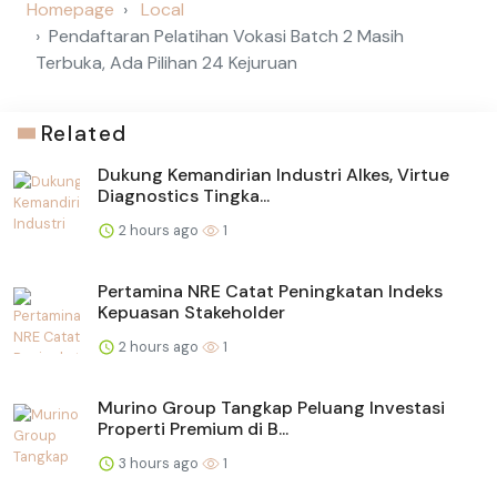
Homepage
Local
Pendaftaran Pelatihan Vokasi Batch 2 Masih
Terbuka, Ada Pilihan 24 Kejuruan
Related
Dukung Kemandirian Industri Alkes, Virtue
Diagnostics Tingka...
2 hours ago
1
Pertamina NRE Catat Peningkatan Indeks
Kepuasan Stakeholder
2 hours ago
1
Murino Group Tangkap Peluang Investasi
Properti Premium di B...
3 hours ago
1