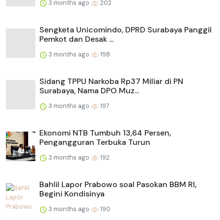
3 months ago
202
Sengketa Unicomindo, DPRD Surabaya Panggil
Pemkot dan Desak ...
3 months ago
198
Sidang TPPU Narkoba Rp37 Miliar di PN
Surabaya, Nama DPO Muz...
3 months ago
197
Ekonomi NTB Tumbuh 13,64 Persen,
Pengangguran Terbuka Turun
3 months ago
192
Bahlil Lapor Prabowo soal Pasokan BBM RI,
Begini Kondisinya
3 months ago
190