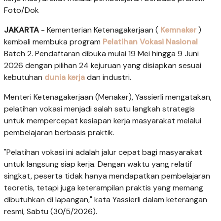
Foto/Dok
JAKARTA
- Kementerian Ketenagakerjaan (
Kemnaker
)
kembali membuka program
Pelatihan Vokasi Nasional
Batch 2. Pendaftaran dibuka mulai 19 Mei hingga 9 Juni
2026 dengan pilihan 24 kejuruan yang disiapkan sesuai
kebutuhan
dunia kerja
dan industri.
Menteri Ketenagakerjaan (Menaker), Yassierli mengatakan,
pelatihan vokasi menjadi salah satu langkah strategis
untuk mempercepat kesiapan kerja masyarakat melalui
pembelajaran berbasis praktik.
"Pelatihan vokasi ini adalah jalur cepat bagi masyarakat
untuk langsung siap kerja. Dengan waktu yang relatif
singkat, peserta tidak hanya mendapatkan pembelajaran
teoretis, tetapi juga keterampilan praktis yang memang
dibutuhkan di lapangan," kata Yassierli dalam keterangan
resmi, Sabtu (30/5/2026).