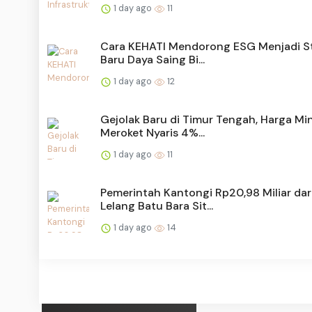
1 day ago
11
Cara KEHATI Mendorong ESG Menjadi S
Baru Daya Saing Bi...
1 day ago
12
Gejolak Baru di Timur Tengah, Harga Mi
Meroket Nyaris 4%...
1 day ago
11
Pemerintah Kantongi Rp20,98 Miliar dar
Lelang Batu Bara Sit...
1 day ago
14