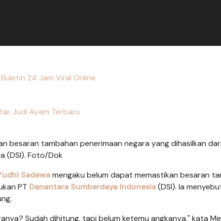
Buletin 24 Jam Viral Online
tar Judi Ayam Terbaru
n besaran tambahan penerimaan negara yang dihasilkan dar
 (DSI). Foto/Dok
Yudhi Sadewa
mengaku belum dapat memastikan besaran t
tukan PT
Danantara Sumberdaya Indonesia
(DSI). Ia menyebu
ung.
ranya? Sudah dihitung, tapi belum ketemu angkanya," kata M