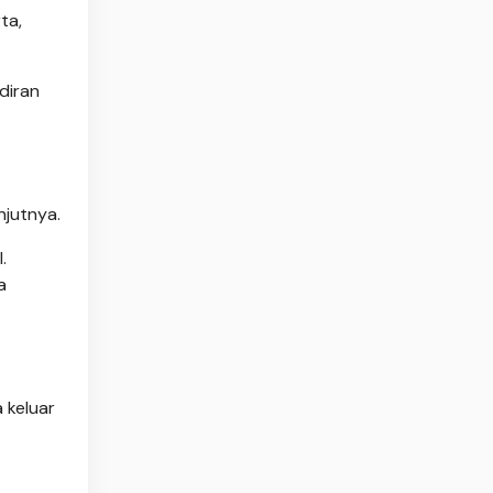
ta,
diran
njutnya.
.
a
a keluar