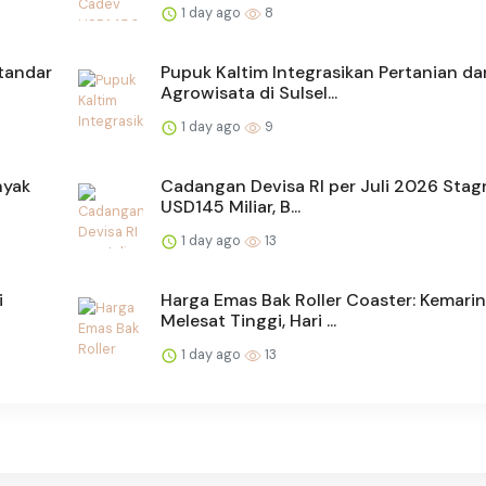
1 day ago
8
tandar
Pupuk Kaltim Integrasikan Pertanian da
Agrowisata di Sulsel...
1 day ago
9
nyak
Cadangan Devisa RI per Juli 2026 Stag
USD145 Miliar, B...
1 day ago
13
i
Harga Emas Bak Roller Coaster: Kemarin
Melesat Tinggi, Hari ...
1 day ago
13