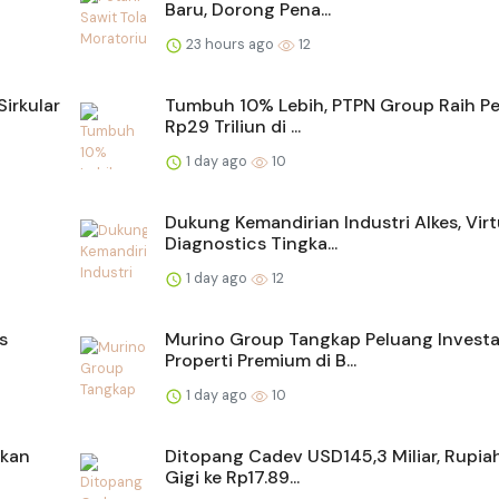
Baru, Dorong Pena...
23 hours ago
12
irkular
Tumbuh 10% Lebih, PTPN Group Raih Pe
Rp29 Triliun di ...
1 day ago
10
Dukung Kemandirian Industri Alkes, Vir
Diagnostics Tingka...
1 day ago
12
s
Murino Group Tangkap Peluang Investa
Properti Premium di B...
1 day ago
10
akan
Ditopang Cadev USD145,3 Miliar, Rupia
Gigi ke Rp17.89...