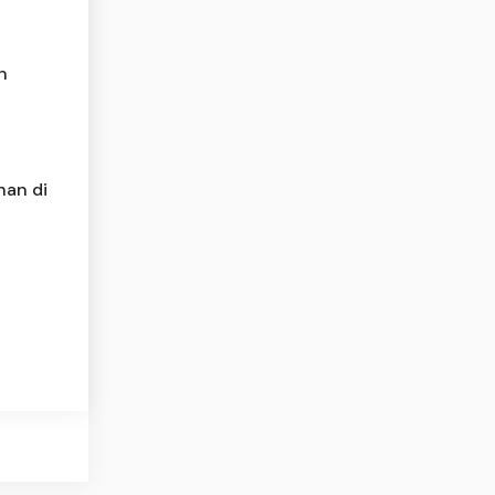
n
nan di