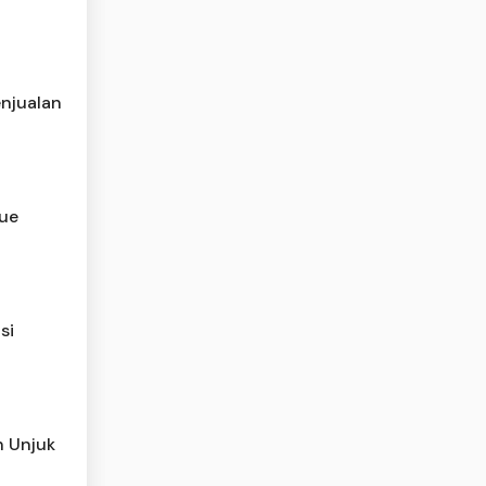
njualan
tue
si
h Unjuk