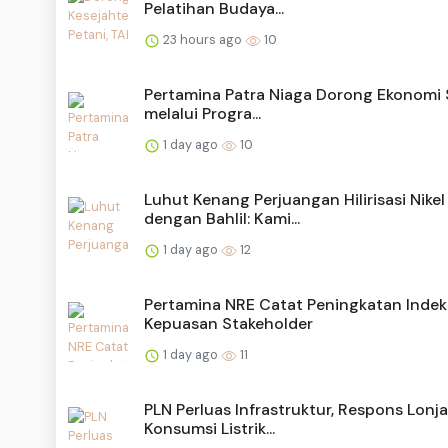
Pelatihan Budaya...
23 hours ago
10
Pertamina Patra Niaga Dorong Ekonomi S
melalui Progra...
1 day ago
10
Luhut Kenang Perjuangan Hilirisasi Nikel
dengan Bahlil: Kami...
1 day ago
12
Pertamina NRE Catat Peningkatan Indek
Kepuasan Stakeholder
1 day ago
11
PLN Perluas Infrastruktur, Respons Lonj
Konsumsi Listrik...