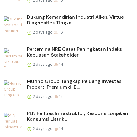
2 days ago
16
Dukung Kemandirian Industri Alkes, Virtue
Diagnostics Tingka...
2 days ago
16
Pertamina NRE Catat Peningkatan Indeks
Kepuasan Stakeholder
2 days ago
14
Murino Group Tangkap Peluang Investasi
Properti Premium di B...
2 days ago
13
PLN Perluas Infrastruktur, Respons Lonjakan
Konsumsi Listrik...
2 days ago
14