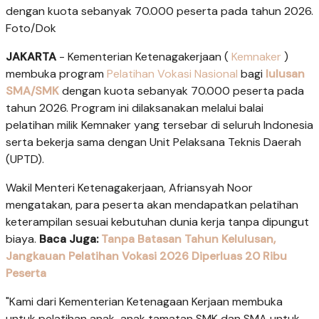
dengan kuota sebanyak 70.000 peserta pada tahun 2026.
Foto/Dok
JAKARTA
- Kementerian Ketenagakerjaan (
Kemnaker
)
membuka program
Pelatihan Vokasi Nasional
bagi
lulusan
SMA/SMK
dengan kuota sebanyak 70.000 peserta pada
tahun 2026. Program ini dilaksanakan melalui balai
pelatihan milik Kemnaker yang tersebar di seluruh Indonesia
serta bekerja sama dengan Unit Pelaksana Teknis Daerah
(UPTD).
Wakil Menteri Ketenagakerjaan, Afriansyah Noor
mengatakan, para peserta akan mendapatkan pelatihan
keterampilan sesuai kebutuhan dunia kerja tanpa dipungut
biaya.
Baca Juga:
Tanpa Batasan Tahun Kelulusan,
Jangkauan Pelatihan Vokasi 2026 Diperluas 20 Ribu
Peserta
"Kami dari Kementerian Ketenagaan Kerjaan membuka
untuk pelatihan anak-anak tamatan SMK dan SMA untuk