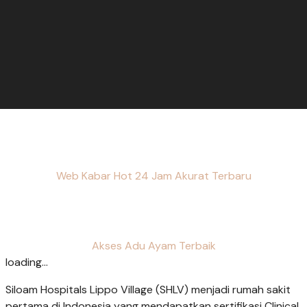
Web Kabar Hot 24 Jam Akurat Terbaru
Akses Adu Ayam Terbaik
loading...
Siloam Hospitals Lippo Village (SHLV) menjadi rumah sakit
pertama di Indonesia yang mendapatkan sertifikasi Clinical