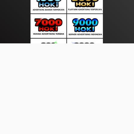
About Us
·
Contact Us
·
Terms & Conditions
·
© tepatselalu.com 2026. All rights are reserved
Aceh Book|
Timur Page |
|
|