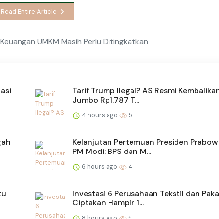
Read Entire Article
 Keuangan UMKM Masih Perlu Ditingkatkan
asi
Tarif Trump Ilegal? AS Resmi Kembalika
Jumbo Rp1.787 T...
4 hours ago
5
gah
Kelanjutan Pertemuan Presiden Prabow
PM Modi: BPS dan M...
6 hours ago
4
tu
Investasi 6 Perusahaan Tekstil dan Paka
Ciptakan Hampir 1...
8 hours ago
5