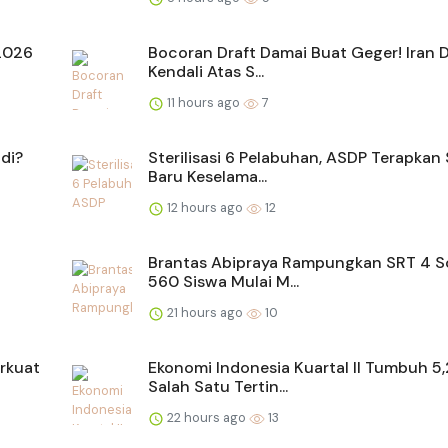
 2026
Bocoran Draft Damai Buat Geger! Iran D
Kendali Atas S...
11 hours ago
7
di?
Sterilisasi 6 Pelabuhan, ASDP Terapkan
Baru Keselama...
12 hours ago
12
Brantas Abipraya Rampungkan SRT 4 S
560 Siswa Mulai M...
21 hours ago
10
rkuat
Ekonomi Indonesia Kuartal II Tumbuh 5
Salah Satu Tertin...
22 hours ago
13