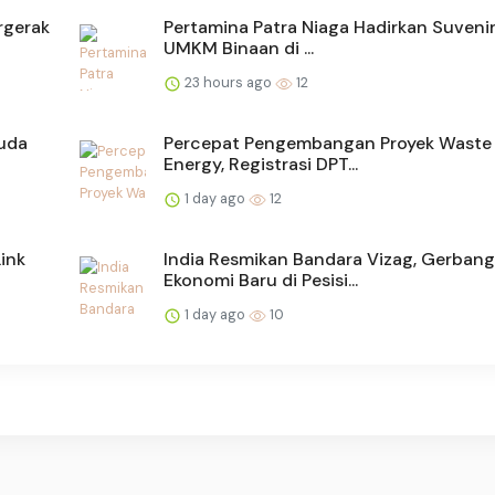
rgerak
Pertamina Patra Niaga Hadirkan Suvenir
UMKM Binaan di ...
23 hours ago
12
uda
Percepat Pengembangan Proyek Waste
Energy, Registrasi DPT...
1 day ago
12
ink
India Resmikan Bandara Vizag, Gerbang
Ekonomi Baru di Pesisi...
1 day ago
10