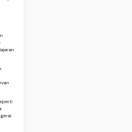
an
e
lajaran
k
levan
eperti
a
 gerai