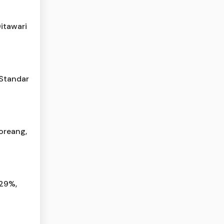
itawari
 Standar
oreang,
,29%,