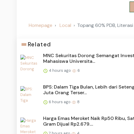
Homepage
Local
Topang 60% PDB, Literasi
Related
MNC Sekuritas Dorong Semangat Invest
Mahasiswa Universita...
4 hours ago
6
BPS: Dalam Tiga Bulan, Lebih dari Seten
Juta Orang Terser...
6 hours ago
8
Harga Emas Meroket Naik Rp50 Ribu, Sa
Gram Dijual Rp2.679....
7 hours ago
4