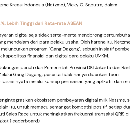
tzme Kreasi Indonesia (Netzme), Vicky G. Saputra, dalam
, Lebih Tinggi dari Rata-rata ASEAN
ayaran digital saja tidak serta-merta mendorong pertumbuh
 mendalam dari para pelaku usaha. Oleh karena itu, Netzm
 meluncurkan program "Gang Dagang", sebuah inisiatif pembe
kapabilitas finansial dan digital para pelaku UMKM.
 dukungan penuh dari Pemerintah Provinsi DKI Jakarta dan Ban
Melalui Gang Dagang, peserta tidak hanya diberikan teori
i bisnis nyata melalui konsep permainan yang aplikatif dan re
engintegrasikan ekosistem pembayaran digital milik Netzme, s
 Selain itu, untuk memacu semangat kompetisi positif, setiap du
ti Sales Race untuk meningkatkan frekuensi transaksi QRIS di
gkat (leaderboard).