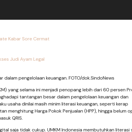
ate Kabar Sore Cermat
kses Judi Ayam Legal
r dalam pengelolaan keuangan. FOTO/dok.SindoNews
KM) yang selama ini menjadi penopang lebih dari 60 persen P
enghadapi tantangan besar dalam pengelolaan keuangan dan
ku usaha dinilai masih minim literasi keuangan, seperti kerap
tan menghitung Harga Pokok Penjualan (HPP), hingga belum o
asuk QRIS.
ital saja tidak cukup. UMKM Indonesia membutuhkan literasi