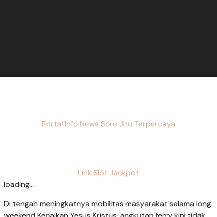
Portal Info News Sore Jitu Terpercaya
Link Slot Jackpot
loading...
Di tengah meningkatnya mobilitas masyarakat selama long
weekend Kenaikan Yesus Kristus, angkutan ferry kini tidak