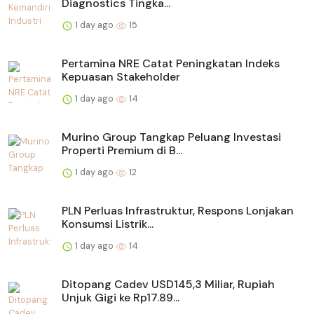
Diagnostics Tingka...
1 day ago
15
Pertamina NRE Catat Peningkatan Indeks
Kepuasan Stakeholder
1 day ago
14
Murino Group Tangkap Peluang Investasi
Properti Premium di B...
1 day ago
12
PLN Perluas Infrastruktur, Respons Lonjakan
Konsumsi Listrik...
1 day ago
14
Ditopang Cadev USD145,3 Miliar, Rupiah
Unjuk Gigi ke Rp17.89...